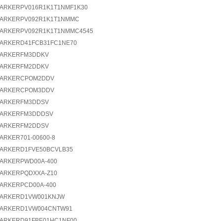
ARKERPV016R1K1T1NMF1K30
PARKERPV092R1K1T1NMMC
ARKERPV092R1K1T1NMMC4545
ARKERD41FCB31FC1NE70
PARKERFM3DDKV
PARKERFM2DDKV
PARKERCPOM2DDV
PARKERCPOM3DDV
PARKERFM3DDSV
PARKERFM3DDDSV
PARKERFM2DDSV
ARKER701-00600-8
ARKERD1FVE50BCVLB35
ARKERPWD00A-400
ARKERPQDXXA-Z10
ARKERPCD00A-400
PARKERD1VW001KNJW
PARKERD1VW004CNTW91
ARKERD91FBE01HC1NF00