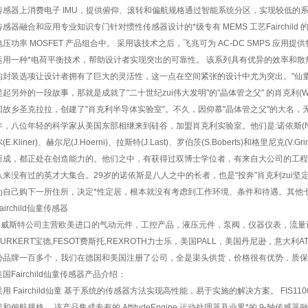
传感器上消费电子 IMU，提供俯仰、滚转和偏航规格通过智能系统分区，实现较低的系统
传感器融合和应用专业知识专门针对惯性传感器设计的*级专有 MEMS 工艺Fairchild 的 S
电压功率 MOSFET 产品组合中。 采用该技术之后，飞兆可为 AC-DC SMPS 应
运用一种*电荷平衡技术，帮助设计者实现突出的可靠性。 该系列具有优异的效率和
的封装选项让设计者拥有了巨大的灵活性，这一点在空间紧张的设计中尤为突出。"仙童半
1
2
提起另外的一段故事，那就是成就了"二十世纪zui伟大发明"的"晶体管之父" 的肖克利(W.S
回故乡圣克拉拉，创建了"肖克利半导体实验室"。不久，因仰慕"晶体管之父"的大名
年，八位年轻的科学家从美国东部相继来到硅谷，加盟肖克利实验室。他们是:诺依斯(N. Noyce
尔(E.Kliner)、赫尔尼(J.Hoerni)、拉斯特(J.Last)、罗伯茨(S.Boberts)和格里尼
所成，都正处在创造能力的。他们之中，有获得过双博士学位者，有来自大公司的工程
从来没有过的英才大集合。29岁的诺依斯是八人之中的长者，也是"投奔"肖克利zui
为自己购下一所住所，决定*性定居，根本就没有考虑到工作环境、条件和待遇。其他
airchild仙童传感器
威斯特公司主营欧美进口的气动元件，工控产品，液压元件，泵阀，仪器仪表，流量计
BURKERT宝德,FESOT费斯托,REXROTH力士乐，美国PALL，美国丹尼逊，意大
势品牌一百多个，我们在德国和美国注册了公司，全是渠头供货，价格很有优势，质保
美国Fairchild仙童传感器产品介绍：
采用 Fairchild仙童 基于系统的传感器方法实现高性能，易于实施的解决方案。 FIS110
转和偏航规格。 该产品集成专有的 AttitudeEngine 运动处理器及业界*的 9-轴