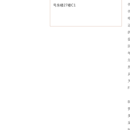
号东楼27楼C1
F