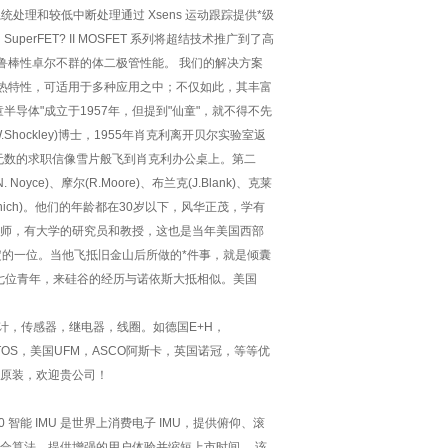
处理和较低中断处理通过 Xsens 运动跟踪提供*级
uperFET? II MOSFET 系列将超结技术推广到了高
用提供鲁棒性卓尔不群的体二极管性能。 我们的解决方案
散热特性，可适用于多种应用之中；不仅如此，其丰富
导体"成立于1957年，但提到"仙童"，就不得不先
hockley)博士，1955年肖克利离开贝尔实验室返
，无数的求职信像雪片般飞到肖克利办公桌上。第二
)、摩尔(R.Moore)、布兰克(J.Blank)、克莱
克(V.Grinich)。他们的年龄都在30岁以下，风华正茂，学有
师，有大学的研究员和教授，这也是当年美国西部
坚定的一位。当他飞抵旧金山后所做的*件事，就是倾囊
七位青年，来硅谷的经历与诺依斯大抵相似。美国
，传感器，继电器，线圈。如德国E+H，
利ATOS，美国UFM，ASCO阿斯卡，英国诺冠，等等优
原装，欢迎贵公司！
0 智能 IMU 是世界上消费电子 IMU，提供俯仰、滚
传感器融合算法，提供增强的用户体验并缩短上市时间。 该