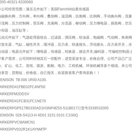
005-40321-6330060
本公司经营范围：液压元件如下：美国Fairchild仙童传感器
电磁换向阀，方向阀，单向阀，叠加阀，溢流阀，抗衡阀，比例阀，手动换向阀，流量
节流阀，压力控制阀，背压阀，充液阀，分流器，梭动阀，压力继电器，插装阀，空压
冷却器，油压缸等；
气动元件如下：气源处理器组合，过滤器，调压阀，给油器，电磁阀，气动阀，角座阀
空发生器，气缸，磁性开关，缓冲器，压力表，快速接头，浮动接头，压力表开关，水
振动器；电器元件如下：继电器，传感器，转换器，接近开关,编码器，可编程控制器
界客户需求，公司同时经销其它一些配件，进货渠道专业，价格合理。公司产品已广泛
金、矿山、化工、造纸、煤炭、船舶、电力、工程机械、环保机械等多个领域。本公司
接拿货，货期短，价格低，自己报关，欢迎新老客户查询采购！！
ENISON TB 006 1R00 A100.
ARKERD41FBE02FC4NF00
PARKERFM2DDSV
ARKERD41FCB31FC1NE70
ARKERPGP517B0330AD1H3NP4E5S-511B017订货号3339532005
ENISON 026-54113-H 4D01 3151 0101 C1G0Q
PARKERPVCMAMCN1
ARKERPV032R1K1AYNMTP