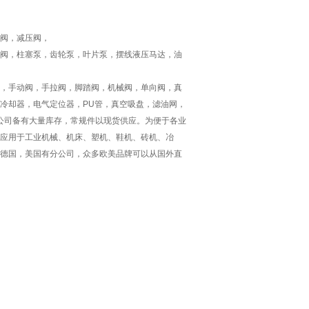
阀，减压阀，
阀，柱塞泵，齿轮泵，叶片泵，摆线液压马达，油
，手动阀，手拉阀，脚踏阀，机械阀，单向阀，真
冷却器，电气定位器，PU管，真空吸盘，滤油网，
;公司备有大量库存，常规件以现货供应。为便于各业
应用于工业机械、机床、塑机、鞋机、砖机、冶
德国，美国有分公司，众多欧美品牌可以从国外直