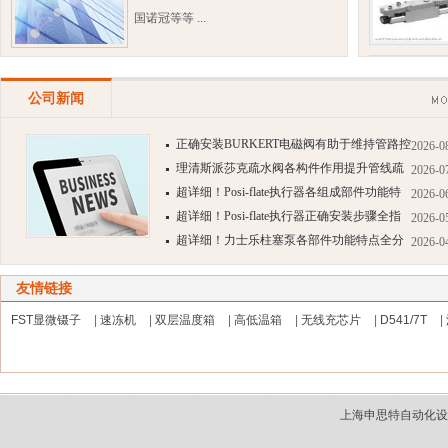
国诺冠等等 ...
公司新闻
正确安装BURKERT电磁阀有助于维持管路控
2026-0
制系统稳定
理清斯派莎克疏水阀各构件作用提升管线疏
2026-0
水管控效果
超详细！Posi-flate执行器各组成部件功能特
2026-0
点全解析
超详细！Posi-flate执行器正确安装步骤全指
2026-0
南
超详细！力士乐柱塞泵各部件功能特点全分
2026-0
享
友情链接
FST显微镊子
|
速冻机
|
双层温度箱
|
高低温箱
|
无线充芯片
|
D541/7T
|
上海申思特自动化设备有限