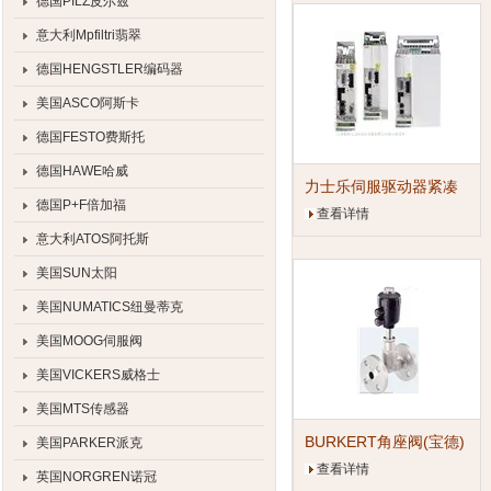
德国PILZ皮尔兹
意大利Mpfiltri翡翠
德国HENGSTLER编码器
美国ASCO阿斯卡
德国FESTO费斯托
德国HAWE哈威
力士乐伺服驱动器紧凑
德国P+F倍加福
型变频器
查看详情
意大利ATOS阿托斯
美国SUN太阳
美国NUMATICS纽曼蒂克
美国MOOG伺服阀
美国VICKERS威格士
美国MTS传感器
BURKERT角座阀(宝德)
美国PARKER派克
查看详情
英国NORGREN诺冠