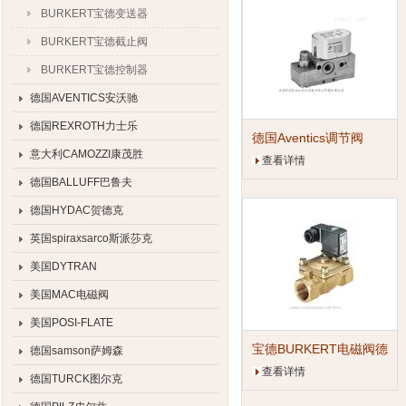
BURKERT宝德变送器
BURKERT宝德截止阀
BURKERT宝德控制器
德国AVENTICS安沃驰
德国REXROTH力士乐
德国Aventics调节阀
意大利CAMOZZI康茂胜
查看详情
德国BALLUFF巴鲁夫
德国HYDAC贺德克
英国spiraxsarco斯派莎克
美国DYTRAN
美国MAC电磁阀
美国POSI-FLATE
宝德BURKERT电磁阀德
德国samson萨姆森
国批发价格
查看详情
德国TURCK图尔克