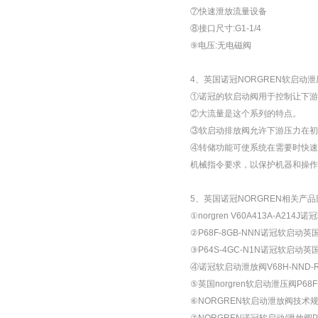
⑦快速泄放流量设备
⑧接口尺寸:G1-1/4
⑨电压:无电磁阀
4、英国诺冠NORGREN软启动
①诺冠的软启动阀用于控制让下游
②大流量是这个系列的特点。
③软启动排放阀允许下游压力在初
④转储功能可使系统在需要时快速
机械指令要求，以保护机器和操作
5、英国诺冠NORGREN相关产
①norgren V60A413A-A214
②P68F-8GB-NNN诺冠软启动英国
③P64S-4GC-N1N诺冠软启动英国
④诺冠软启动泄放阀V68H-NND-
⑤英国norgren软启动泄压阀P68F-
⑥NORGREN软启动泄放阀技术规格R