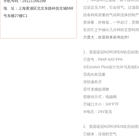
一。Norgren过滤器，调节
手机号码：19121166298
过设定压力时，它会排气。过滤器和
地 址：上海黄浦区北京东路科技京城668
括各种高质量的气动和流体控制产
号东楼27楼C1
质保量，价格低，一件起订，货期
在百忙之中抽出几分钟的宝贵时间
力度大，欢迎前来咨询合作!
1、英国诺冠NORGREN软启动
①货号：P84F-6AT-PFA
②Excelon Plus设计允许与其他
③高向前流量
④快速耗尽
⑤可变捕捉调整
⑥驱动方式：电磁阀
⑦端口大小：3/4“PTF
⑧电压：24V直流
2、英国诺冠NORGREN软启动
①媒体：压缩的空气