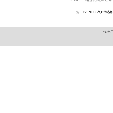
⑦NORGREN诺冠软启动/泄放阀P7
上一篇：
AVENTICS气缸的选
上海申