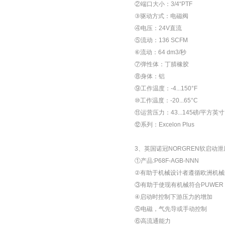
②端口大小：3/4“PTF
③驱动方式：电磁阀
④电压：24V直流
⑤流动：136 SCFM
⑥流动：64 dm3/秒
⑦弹性体：丁腈橡胶
⑧身体：铝
⑨工作温度：-4...150°F
⑩工作温度：-20...65°C
⑪运营压力：43...145磅/平方英寸
⑫系列：Excelon Plus
3、英国诺冠NORGREN软启动
①产品:P68F-AGB-NNN
②有助于机械设计者遵循欧洲机械
③有助于使现有机械符合PUWE
④启动时控制下游压力的增加
⑤电磁，气先导或手动控制
⑥高流通能力