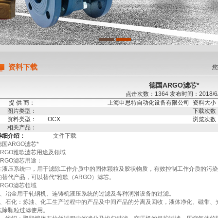
限公司
资料下载
您
德国ARGO滤芯*
点击次数：1364 发布时间：2018/6/
提 供 商：
上海申思特自动化设备有限公司
资料大小
图片类型：
下载次数
资料类型：
OCX
浏览次数
相关产品：
详细介绍：
文件下载
德国ARGO滤芯*
ARGO雅歌滤芯用途及领域
ARGO滤芯用途：
在液压系统中，用于滤除工作介质中的固体颗粒及胶状物质，有效控制工作介质的污染
的替代产品，可以替代*雅歌（ARGO）滤芯。
ARGO滤芯领域
1、冶金用于轧钢机、连铸机液压系统的过滤及各种润滑设备的过滤。
2、石化：炼油、化工生产过程中的产品及中间产品的分离及回收，液体净化、磁带、
气除颗粒过滤使用。