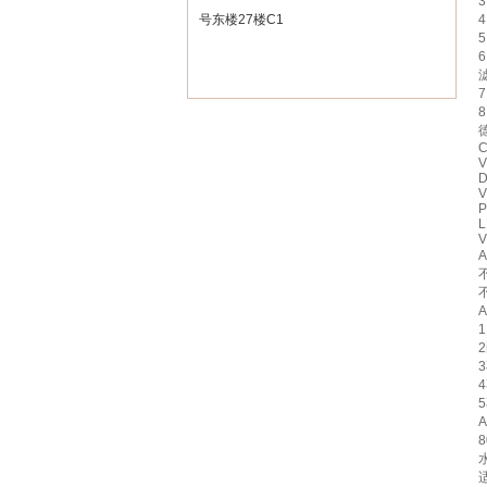
号东楼27楼C1
C
V
D
V
P
L
V