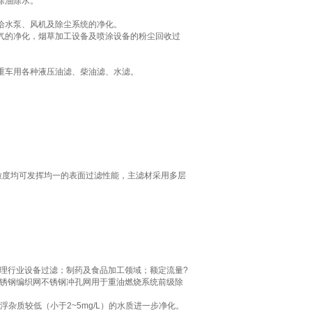
除油除水。
给水泵、风机及除尘系统的净化。
气的净化，烟草加工设备及喷涂设备的粉尘回收过
重车用各种液压油滤、柴油滤、水滤。
0μm的过滤粒度均可发挥均一的表面过滤性能，主滤材采用多层
处理行业设备过滤；制药及食品加工领域；额定流量?
00μm滤?材不锈钢编织网不锈钢冲孔网用于重油燃烧系统前级除
杂质较低（小于2~5mg/L）的水质进一步净化。