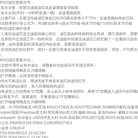
ARGO滤芯更换信号：
1.造水太慢：前置过滤器滤芯或反渗透膜是否阻塞;
2.造水太快(不到一小时即造满一桶)：反渗透膜损坏;
3.口感不佳：后置活性碳滤芯寿命已到;RO膜去除率小于75%：反渗透膜的寿命已到。
膜去除率的计算公式为：RO膜去除率=(原水TDS值-纯水TDS值)*100%/原水TDS值
ARGO滤芯维护保养
：1.液压油滤芯是过滤器的核心部位，滤芯是由特殊材料组合而成，属于易损件，需
2.当系统中过滤器工作一段时间后，过滤器中的液压油滤芯已经拦截了一定量的污染
报警，这时需要及时清理滤芯内的杂质，需要清洗滤芯。
3.在清洗滤芯的过程中，我们一定要注意液压油滤芯不得变形或损坏。否则，不可再
坏。
ARGO滤芯更换方法：
此过程中通常会有水溢出，请预备好水盆或毛巾等清洁用具：
a)关掉电镀球阀及压力桶球阀;
b)打开鹅颈，以排清管道中残留水;
c)待水不再流出后，用滤壳扳手将装有滤芯的滤壳打开;
d)取出旧的ge滤芯，装入同规格新的滤芯;
e)将滤壳上方的黑色“O”型圈，涂上如凡士林等润滑剂，再将“O”型圈放入滤壳中的凹槽
f)以垂直方式，旋紧滤壳，尽量避免让“O”型圈移位。
g)打开电镀球阀及压力桶球阀。
美国：AI-TEK阿泰克.ARI艾瑞.KRACHT克拉克.NOVOTECHNIK.SOMMER索玛.纽曼蒂
orgren英国.Pneumax意大利.阿托斯Atos意大利.穆格.Moog. 派克Parker. 威格士Vic
oneywell. 佳乐瑞士.UNIVER意大利.SUN.高诺斯CROUZET法国.ROSS.科瑞.MAC.MT
士乐 R900932165 PGH4 21/063RE07VE4
小金井 GS620-P
TOS DHI-0631/2 23 DC24V
TOS SDHI-0631/2 23 DC24V