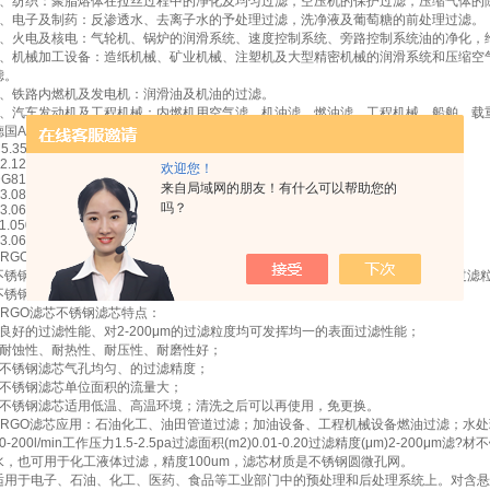
3、纺织：聚脂熔体在拉丝过程中的净化及均匀过滤，空压机的保护过滤，压缩气体的
4、电子及制药：反渗透水、去离子水的予处理过滤，洗净液及葡萄糖的前处理过滤。
5、火电及核电：气轮机、锅炉的润滑系统、速度控制系统、旁路控制系统油的净化，
6、机械加工设备：造纸机械、矿业机械、注塑机及大型精密机械的润滑系统和压缩空
滤。
7、铁路内燃机及发电机：润滑油及机油的过滤。
8、汽车发动机及工程机械：内燃机用空气滤、机油滤、燃油滤、工程机械、船舶、载
德国ARGO滤芯*：
1
2
5.3529-50
2.1217-36
欢迎您！
G815-02
来自局域网的朋友！有什么可以帮助您的
3.0833-06
吗？
3.0620-51
1.0503-00
3.0623-06
ARGO滤芯不锈钢滤芯
不锈钢滤芯(StainlessSteelfilter)[1]，具有很好的良好的过滤性能、对2-20
不锈钢烧结网，过滤精度为0.5-200μm，其外形尺寸可按用户要求加工。
ARGO滤芯不锈钢滤芯特点：
1良好的过滤性能、对2-200μm的过滤粒度均可发挥均一的表面过滤性能；
2耐蚀性、耐热性、耐压性、耐磨性好；
3不锈钢滤芯气孔均匀、的过滤精度；
4不锈钢滤芯单位面积的流量大；
5不锈钢滤芯适用低温、高温环境；清洗之后可以再使用，免更换。
ARGO滤芯应用：石油化工、油田管道过滤；加油设备、工程机械设备燃油过滤；水
80-200l/min工作压力1.5-2.5pa过滤面积(m2)0.01-0.20过滤精度(μm)2-2
水，也可用于化工液体过滤，精度100um，滤芯材质是不锈钢圆微孔网。
适用于电子、石油、化工、医药、食品等工业部门中的预处理和后处理系统上。对含悬浮