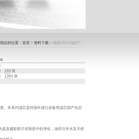
现在的位置：
首页
>
资料下载
>
德国ARGO滤芯*
4
：
：
193
次
：
1364
次
度。本系列滤芯是对国外进口设备用滤芯国产化后
光盘及摄影胶片在制造中的净化，油田注井水及天然