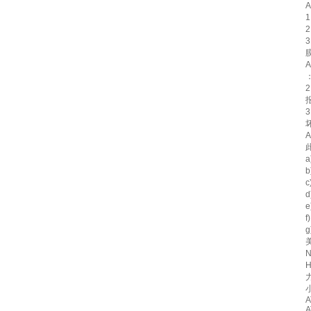
N
H
力
A
A