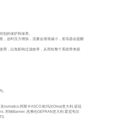
要特别的保护和保养。
杂质，这时压力增加，流量会渐渐减小，发讯器会提醒
次使用，以免影响过滤效率，从而给整个系统带来损
内。
克numatics.阿斯卡ASCO.欧玛尔Omal意大利.诺冠
kers. 邦纳Banner. 杰弗伦GEFRAN意大利.霍尼韦尔
S.