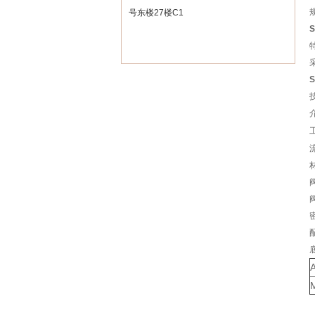
号东楼27楼C1