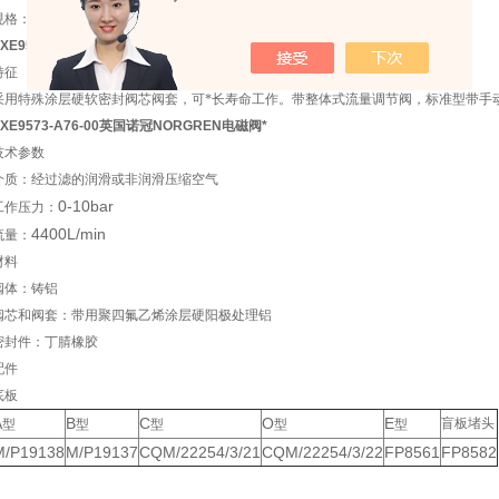
ISO#3
G1/2
规格：
气口：
阀位功能：二位五通，单线圈
SXE9573-A76-00英国诺冠NORGREN电磁阀*
特征
采用特殊涂层硬软密封阀芯阀套，可*长寿命工作。带整体式流量调节阀，标准型带手
SXE9573-A76-00英国诺冠NORGREN电磁阀*
1
2
技术参数
介质：经过滤的润滑或非润滑压缩空气
0-10bar
工作压力：
4400L/min
流量：
材料
阀体：铸铝
阀芯和阀套：带用聚四氟乙烯涂层硬阳极处理铝
密封件：丁腈橡胶
配件
底板
A
B
C
O
E
盲板堵头
型
型
型
型
型
M/P19138
M/P19137
CQM/22254/3/21
CQM/22254/3/22
FP8561
FP8582