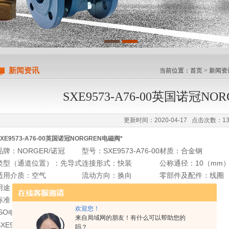
限公司
新闻资讯
当前位置：
首页
>
新闻资
SXE9573-A76-00英国诺冠NO
更新时间：2020-04-17 点击次数：13
XE9573-A76-00
英国诺冠
NORGREN电磁阀*
品牌：NORGER/诺冠
型号：SXE9573-A76-00
材质：合金钢
类型（通道位置）：先导式
连接形式：快装
公称通径：10（mm
适用介质：空气
流动方向：换向
零部件及配件：线圈
用途：换向
压力环境：常压
工作温度：常温
标准：德标
欢迎您！
SO
电磁先导阀
来自局域网的朋友！有什么可以帮助您的
XE9574-A70-00/
吗？