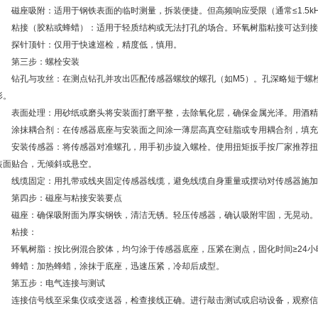
磁座吸附：适用于钢铁表面的临时测量，拆装便捷。但高频响应受限（通常≤1.5k
粘接（胶粘或蜂蜡）：适用于轻质结构或无法打孔的场合。环氧树脂粘接可达到接
探针顶针：仅用于快速巡检，精度低，慎用。
第三步：螺栓安装
钻孔与攻丝：在测点钻孔并攻出匹配传感器螺纹的螺孔（如M5）。孔深略短于螺栓
1
2
形。
表面处理：用砂纸或磨头将安装面打磨平整，去除氧化层，确保金属光泽。用酒精
涂抹耦合剂：在传感器底座与安装面之间涂一薄层高真空硅脂或专用耦合剂，填充
安装传感器：将传感器对准螺孔，用手初步旋入螺栓。使用扭矩扳手按厂家推荐扭矩（
装面贴合，无倾斜或悬空。
线缆固定：用扎带或线夹固定传感器线缆，避免线缆自身重量或摆动对传感器施加
第四步：磁座与粘接安装要点
磁座：确保吸附面为厚实钢铁，清洁无锈。轻压传感器，确认吸附牢固，无晃动。
粘接：
环氧树脂：按比例混合胶体，均匀涂于传感器底座，压紧在测点，固化时间≥24小
蜂蜡：加热蜂蜡，涂抹于底座，迅速压紧，冷却后成型。
第五步：电气连接与测试
连接信号线至采集仪或变送器，检查接线正确。进行敲击测试或启动设备，观察信