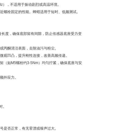
Hz），不适用于振动剧烈或高温环境。
近螺栓固定的性能。蜂蜡适用于短时、低频测试。
长度，确保底部留有间隙，防止传感器底座受力变
或丙酮清洁表面，去除油污与粉尘。
微观凹凸，提升刚性连接，改善高频传递。
如M5螺栓约3-5Nm）均匀拧紧，确保底座与安
额外应力。
时。
号是否正常，有无零漂或噪声过大。