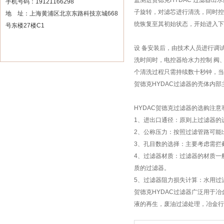
监测进贺德克HYDAC 过滤器
手机号码：19121166298
子旋转，对滤芯进行清洗，同时控
地 址：上海黄浦区北京东路科技京城668
统恢复至其初始状态，开始进入
号东楼27楼C1
设 备安装后，由技术人员进行调
洗时间时，电控器给水力控制 阀
个清洗过程只需持续数十秒钟，当
贺德克HYDAC过滤器的壳体内
HYDAC贺德克过滤器的选购注意
1、进出口通径：原则上过滤器的
2、公称压力：按照过滤管路可能
3、孔目数的选择：主要考虑需拦
4、过滤器材质：过滤器的材质一
质的过滤器。
5、过滤器阻力损失计算：水用过滤器
贺德克HYDAC过滤器广泛用于
液的再生，废油过滤处理，冶金行