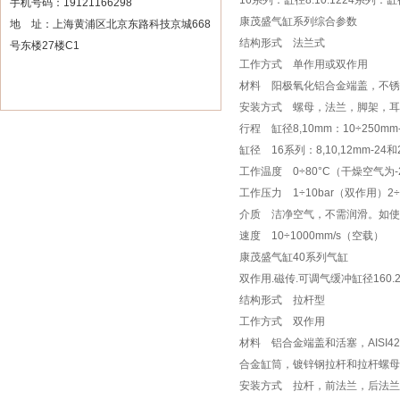
16系列：缸径8.10.1224系列：缸径
手机号码：19121166298
康茂盛气缸系列综合参数
地 址：上海黄浦区北京东路科技京城668
结构形式 法兰式
号东楼27楼C1
工作方式 单作用或双作用
材料 阳极氧化铝合金端盖，不锈
安装方式 螺母，法兰，脚架，耳
行程 缸径8,10mm：10÷250mm-
缸径 16系列：8,10,12mm-24和
工作温度 0÷80°C（干燥空气为-
工作压力 1÷10bar（双作用）2÷
介质 洁净空气，不需润滑。如使
速度 10÷1000mm/s（空载）
康茂盛气缸40系列气缸
双作用.磁传.可调气缓冲缸径160.20
结构形式 拉杆型
工作方式 双作用
材料 铝合金端盖和活塞，AISI4
合金缸筒，镀锌钢拉杆和拉杆螺母
安装方式 拉杆，前法兰，后法兰