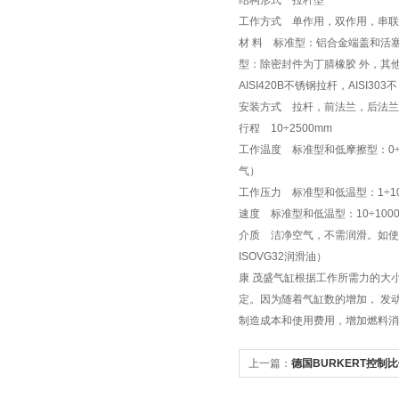
结构形式 拉杆型
工作方式 单作用，双作用，串
材 料 标准型：铝合金端盖和活塞
型：除密封件为丁腈橡胶 外，其他
AISI420B不锈钢拉杆，AIS
安装方式 拉杆，前法兰，后法兰
行程 10÷2500mm
工作温度 标准型和低摩擦型：0÷80°
气）
工作压力 标准型和低温型：1÷10ba
速度 标准型和低温型：10÷1000
介质 洁净空气，不需润滑。如使
ISOVG32润滑油）
康 茂盛气缸根据工作所需力的大
定。因为随着气缸数的增加， 发
制造成本和使用费用，增加燃料消耗
上一篇：
德国BURKERT控制