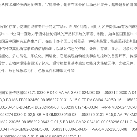
论从技术和经济的角度来看。宝得增长，销售在国外的活动已经展开，越来越多的附属
我们的存在，使我们能够专注于特定市场zui关切的问题，同时为客户提供zui有效的解决
德burkert公司一直致力于流体控制领域的产品和系统的研发、制造。如今德国宝德bu
1
2
法国及中国拥有五家生产厂。在四十多个国...传感器是一种检测装置，能感受到被测
电信号或其他所需形式的信息输出，以满足信息的传输、处理、存储、显示、记录和控
智能化、多功能化、系统化、网络化。它是实现自动检测和自动控制的首要环节。传感
感官，让物体慢慢变得活了起来。通常根据其基本感知功能分为热敏元件、光敏元件、
元件、放射线敏感元件、色敏元件和味敏元件等
国宝德传感器058171 0330-F-04,0-AA-VA-GM82-024/DC-08 .058212 0330-A-04,0
3,0-BB-MS-FB01024/50-08 058227 0131-A-15,0-FF-PV-GM84-240/50-16 .05822
331-D-04,0-BB-MS-FB02024/50-08 .058239 0124-B-03,0-FF-PP-NM82-024/DC-
58274 0330-D-02,5-BB-MS-GM82230/56-08 .058279 0131-F-15,0-AA-PV-KM25-
M82-230/56-08.058292 0643-C-01,5-BB-MS-GM82-024/UC-00.058296 0311-C-A
3,0-FF-MS-GM82-024/DC-08. 058331 0330-E-04,0-FF-VA-GM82-230/50-08 05
B.058360 0255-A-01,0-EF-MS-GM82-024/DC-12