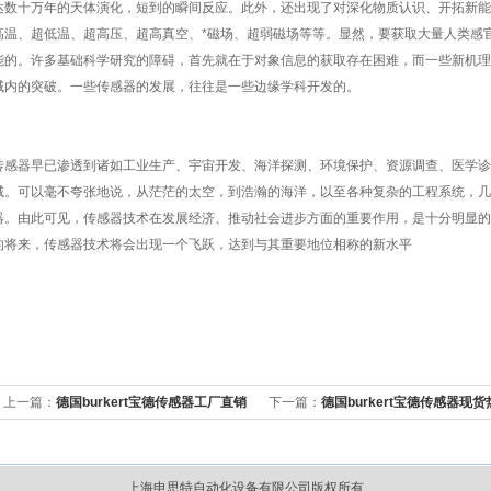
达数十万年的天体演化，短到的瞬间反应。此外，还出现了对深化物质认识、开拓新能
高温、超低温、超高压、超高真空、*磁场、超弱磁场等等。显然，要获取大量人类感
能的。许多基础科学研究的障碍，首先就在于对象信息的获取存在困难，而一些新机理
域内的突破。一些传感器的发展，往往是一些边缘学科开发的。
传感器早已渗透到诸如工业生产、宇宙开发、海洋探测、环境保护、资源调查、医学诊
域。可以毫不夸张地说，从茫茫的太空，到浩瀚的海洋，以至各种复杂的工程系统，几
器。由此可见，传感器技术在发展经济、推动社会进步方面的重要作用，是十分明显的
的将来，传感器技术将会出现一个飞跃，达到与其重要地位相称
上一篇：
德国burkert宝德传感器工厂直销
下一篇：
德国burkert宝德传感器现货
上海申思特自动化设备有限公司版权所有