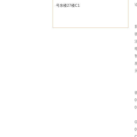
号东楼27楼C1
德
0
0
0
G
0
C