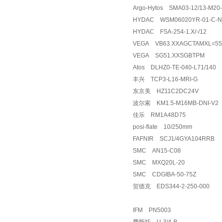
Argo-Hytos SMA03-12/13-M2
HYDAC WSM06020YR-01-C-
HYDAC FSA-254-1.X/-/12
VEGA VB63.XXAGCTAMXL=
VEGA SG51.XXSGBTPM
Atos DLHZ0-TE-040-L71/140
丰兴 TCP3-L16-MRI-G
东京美 HZ11C2DC24V
波尔索 KM1.5-M16MB-DNI-V
佳乐 RM1A48D75
posi-flate 10/250mm
FAFNIR SCJ1/4GYA104RRB
SMC AN15-C08
SMC MXQ20L-20
SMC CDGIBA-50-75Z
贺德克 EDS344-2-250-000
IFM PN5003