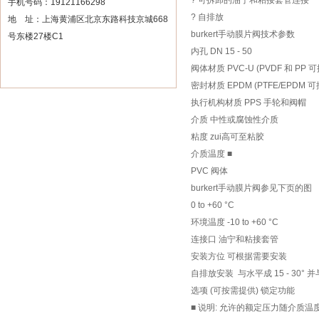
? 可拆卸的油宁和粘接套管连接
手机号码：19121166298
? 自排放
地 址：上海黄浦区北京东路科技京城668
burkert手动膜片阀技术参数
号东楼27楼C1
内孔 DN 15 - 50
阀体材质 PVC-U (PVDF 和 PP 
密封材质 EPDM (PTFE/EPDM 
执行机构材质 PPS 手轮和阀帽
介质 中性或腐蚀性介质
粘度 zui高可至粘胶
介质温度 ■
PVC 阀体
burkert手动膜片阀参见下页的图
0 to +60 °C
环境温度 -10 to +60 °C
连接口 油宁和粘接套管
安装方位 可根据需要安装
自排放安装 与水平成 15 - 30° 并
选项 (可按需提供) 锁定功能
■ 说明: 允许的额定压力随介质