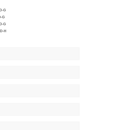
-D-G
D-G
-D-G
-D-H