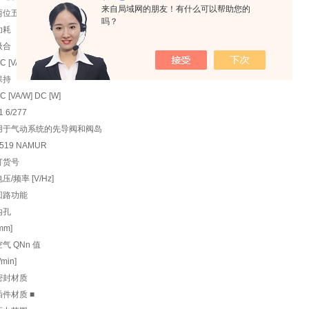
来自局域网的朋友！有什么可以帮助您的
两位五通或两位三通阀。
吗？
功耗
吸合
C [VA]
保持
C [VA/W] DC [W]
1 6/277
用于气动系统的先导阀和阀岛
519 NAMUR
订货号
压/频率 [V/Hz]
回路功能
内孔
mm]
空气 QNn 值
l/min]
密封材质
插件材质 ■