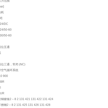
压力范围
bar]
功耗
W]
24/DC
24/50-60
30/50-60
H
两位五通
或
C
两位三通，常闭 (NC)
带空气循环系统
.0 900
NBR
和
PUR
铜镀镍2 – 8 2 131 421 131 422 131 424
锈钢2 – 8 2 131 425 131 426 131 428