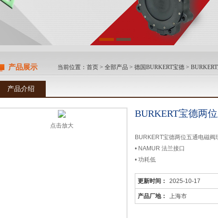
产品展示
当前位置：
首页
>
全部产品
>
德国BURKERT宝德
>
BURKE
产品介绍
BURKERT宝德
点击放大
BURKERT宝德两位五通电磁
• NAMUR 法兰接口
• 功耗低
• 耐腐蚀阀体，适用于户外安装
更新时间：
2025-10-17
• 推杆线圈
6519 Namur 型电磁阀适用于
产品厂地：
上海市
执行机构，即使*节流也能可靠
通过转换板不同的安装位置，可