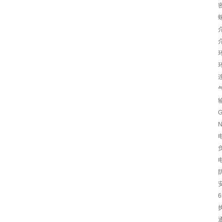
介
环
输
G
电