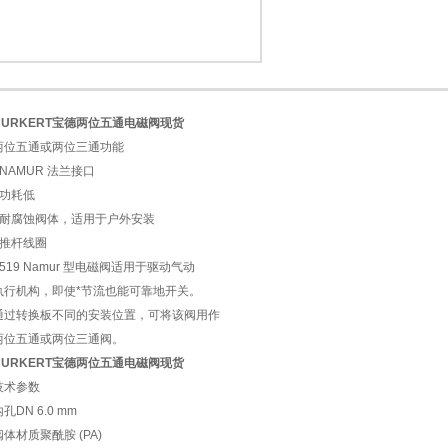
两位五通或两位三通阀。
BURKERT宝德两位五通电磁阀现货
1
2
两位五通或两位三通功能
• NAMUR 法兰接口
• 功耗低
• 耐腐蚀阀体，适用于户外安装
• 推杆线圈
6519 Namur 型电磁阀适用于驱动气动
执行机构，即使*节流也能可靠地开关。
通过转换板不同的安装位置，可将该阀用作
两位五通或两位三通阀。
BURKERT宝德两位五通电磁阀现货
技术参数
孔DN 6.0 mm
阀体材质聚酰胺 (PA)