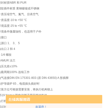
密封材质NBR 和 PUR
螺纹插件材质 黄铜镀镍或不锈钢
介质压缩空气、氮气、仪表空气
质温度-10 to +50 °C
境温度-25 to +55 °C
环境条件微腐蚀性，也适用于户外
连接口
气源口 1、 3、 5
出口 2 和 4
 1/4 螺纹
NAMUR 法兰
电压允差±10%
负载周期100% 连续工作
气连接DIN EN 175301-803 (原 DIN 43650) A 形插脚
防护等级IP 65，电缆插头插好时
安装方位可根据需要安装，将执行机构朝上
6519 Namur 型电磁阀适用于驱动气动
执行机构，即使*节流也能可靠地开关。
欢迎您！
通过转换板不同的安装位置，可将该阀用作