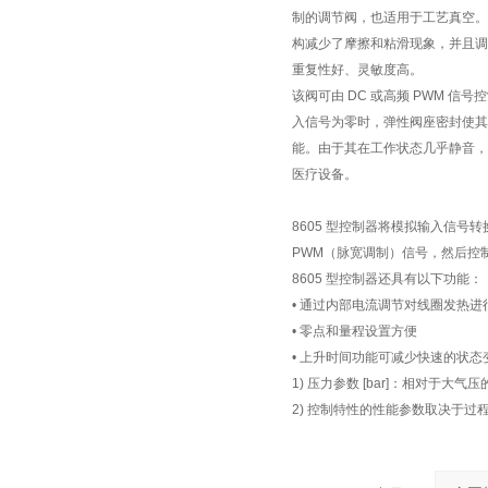
制的调节阀，也适用于工艺真空。
构减少了摩擦和粘滑现象，并且调
重复性好、灵敏度高。
该阀可由 DC 或高频 PWM 信号
入信号为零时，弹性阀座密封使其
能。由于其在工作状态几乎静音，
医疗设备。
8605 型控制器将模拟输入信号转
PWM（脉宽调制）信号，然后控
8605 型控制器还具有以下功能：
• 通过内部电流调节对线圈发热进
• 零点和量程设置方便
• 上升时间功能可减少快速的状态
1) 压力参数 [bar]：相对于大气
2) 控制特性的性能参数取决于过