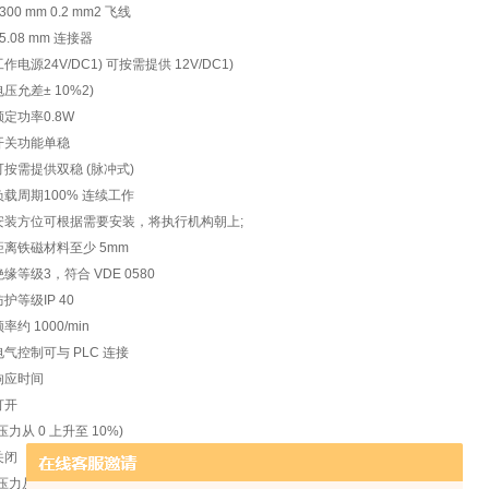
 300 mm 0.2 mm2 飞线
 5.08 mm 连接器
工作电源24V/DC1) 可按需提供 12V/DC1)
电压允差± 10%2)
额定功率0.8W
开关功能单稳
可按需提供双稳 (脉冲式)
负载周期100% 连续工作
安装方位可根据需要安装，将执行机构朝上;
距离铁磁材料至少 5mm
绝缘等级3，符合 VDE 0580
防护等级IP 40
率约 1000/min
电气控制可与 PLC 连接
响应时间
打开
(压力从 0 上升至 10%)
关闭
压力从 100 下降至 90%)