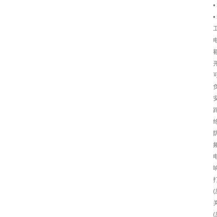
•
•
频
(