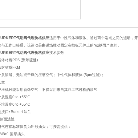
BURKERT气动阀代理价格供应
适用于中性气体和液体。通过两个端点之间的运动，开
1
2
座与工作口接通。该运动是由磁场推动固定在挡板元件上的*磁铁而产生的。
BURKERT气动阀代理价格供应
技术参数
阀体材质PPS (聚苯硫醚)
密封材质FKM
介质润滑、无油或干燥的压缩空气；中性气体和液体 (5μm过滤)；
真空
空压机只能采用新鲜空气，不得采用来自其它工艺过程的废气
质温度0 to +55°C
境温度0 to +55°C
接口• Burkert 法兰
• 侧面法兰
电气连接标准供货为矩形插头；可按需提供：
 M8x1 圆形插头