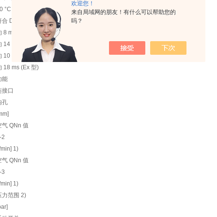
欢迎您！
20 °C，入口压力 6 bar 时在阀出口测得
来自局域网的朋友！有什么可以帮助您的
吗？
合 DIN ISO 12238:
 8 ms (标准型)
 14 ms (Ex 型)
 10 ms (标准型)
 18 ms (Ex 型)
功能
连接口
内孔
mm]
空气 QNn 值
-2
l/min] 1)
空气 QNn 值
-3
l/min] 1)
压力范围 2)
bar]