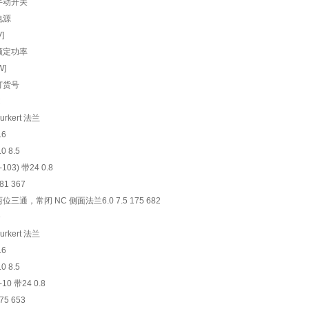
手动开关
电源
V]
额定功率
W]
订货号
C
urkert 法兰
.6
.0 8.5
-103) 带24 0.8
81 367
两位三通，常闭 NC 侧面法兰6.0 7.5 175 682
D
urkert 法兰
.6
.0 8.5
-10 带24 0.8
75 653