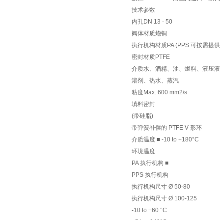
技术参数
内孔DN 13 - 50
阀体材质炮铜
执行机构材质PA (PPS 可按需提供
密封材质PTFE
介质水、酒精、油、燃料、液压液
溶剂、热水、蒸汽
粘度Max. 600 mm2/s
填料密封
(带硅脂)
带弹簧补偿的 PTFE V 形环
介质温度 ■ -10 to +180°C
环境温度
PA 执行机构 ■
PPS 执行机构
执行机构尺寸 Ø 50-80
执行机构尺寸 Ø 100-125
-10 to +60 °C