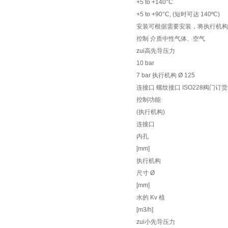
+5 to +140°C
+5 to +90°C, (短时可达 140ºC)
安装可根据需要安装，将执行机构
控制 介质中性气体、空气
zui高先导压力
10 bar
7 bar 执行机构 Ø 125
连接口 螺纹接口 ISO228阀门订
控制功能
(执行机构)
连接口
内孔
[mm]
执行机构
尺寸 Ø
[mm]
水的 Kv 植
[m3/h]
zui小先导压力