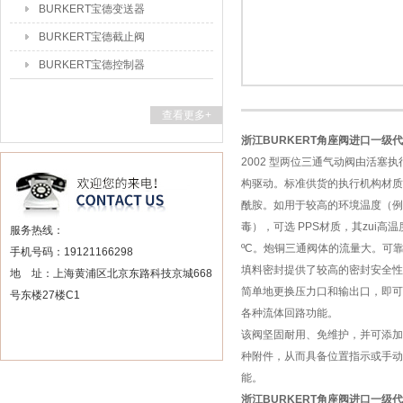
BURKERT宝德变送器
BURKERT宝德截止阀
BURKERT宝德控制器
查看更多+
浙江BURKERT角座阀进口一级
2002 型两位三通气动阀由活塞执
构驱动。标准供货的执行机构材质为
酰胺。如用于较高的环境温度（例
毒），可选 PPS材质，其zui高温度
服务热线：
ºC。炮铜三通阀体的流量大。可
手机号码：19121166298
填料密封提供了较高的密封安全性
地 址：上海黄浦区北京东路科技京城668
简单地更换压力口和输出口，即可
号东楼27楼C1
各种流体回路功能。
该阀坚固耐用、免维护，并可添加
种附件，从而具备位置指示或手动
能。
浙江BURKERT角座阀进口一级