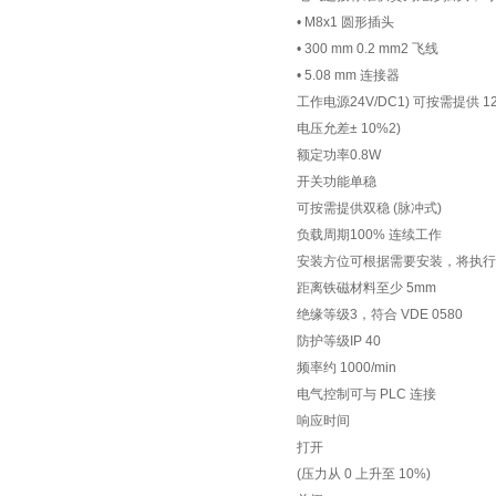
• M8x1 圆形插头
• 300 mm 0.2 mm2 飞线
• 5.08 mm 连接器
工作电源24V/DC1) 可按需提供 12
电压允差± 10%2)
额定功率0.8W
开关功能单稳
可按需提供双稳 (脉冲式)
负载周期100% 连续工作
安装方位可根据需要安装，将执行
距离铁磁材料至少 5mm
绝缘等级3，符合 VDE 0580
防护等级IP 40
频率约 1000/min
电气控制可与 PLC 连接
响应时间
打开
(压力从 0 上升至 10%)