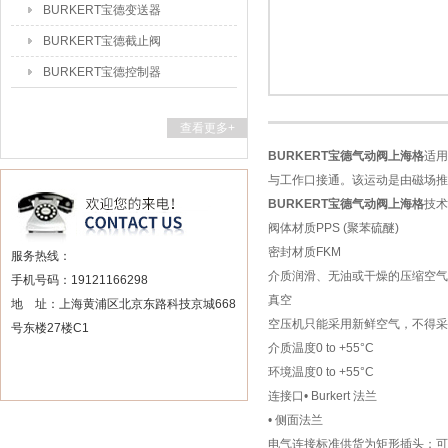
BURKERT宝德变送器
BURKERT宝德截止阀
BURKERT宝德控制器
查看更多+
BURKERT宝德气动阀上海格
适用
与工作口接通。该运动是由磁场推
BURKERT宝德气动阀上海格
技术
阀体材质PPS (聚苯硫醚)
密封材质FKM
服务热线：
介质润滑、无油或干燥的压缩空气；
手机号码：19121166298
真空
地 址：上海黄浦区北京东路科技京城668
空压机只能采用新鲜空气，不得采
号东楼27楼C1
介质温度0 to +55°C
环境温度0 to +55°C
连接口• Burkert 法兰
• 侧面法兰
电气连接标准供货为矩形插头；可