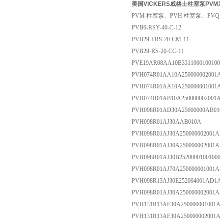
美国VICKERS威格士柱塞泵PV
PVM 柱塞泵、PVH 柱塞泵、PVQ 柱
PVB6-RSY-40-C-12
PVB29-FRS-20-CM-11
PVB29-RS-20-CC-11
PVE19AR08AA10B331100010010
PVH074R01AA10A250000002001
PVH074R01AA10A250000001001
PVH074R01AB10A250000002001
PVH098R01AD30A25000000AB0
PVH098R01AJ30AAB010A
PVH098R01AJ30A25000000200
PVH098R01AJ30A25000000200
PVH098R01AJ30B2520000100100
PVH098R01AJ70A250000001001
PVH098R13AJ30E252004001AD1
PVH098R01AJ30A250000002001
PVH131R13AF30A25000000100
PVH131R13AF30A25000000200