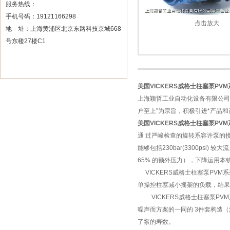
服务热线：
手机号码：19121166298
点击放大
地 址：上海黄浦区北京东路科技京城668
号东楼27楼C1
美国VICKERS威格士柱塞泵PV
上海颖哲工业自动化设备有限公司
户至上"为宗旨，积极引进*产品
美国VICKERS威格士柱塞泵PV
通 过严峻检查的旋转系容许泵的接连作业压
能够包括230bar(3300ps
65% 的额外压力），下降运用本
VICKERS
威格士柱塞泵PVM
单操控柱塞减小摇架的负载，结果
VICKERS威格士柱塞泵PV
噪声而方案的一同的 3件套构造（
了泵的寿数。