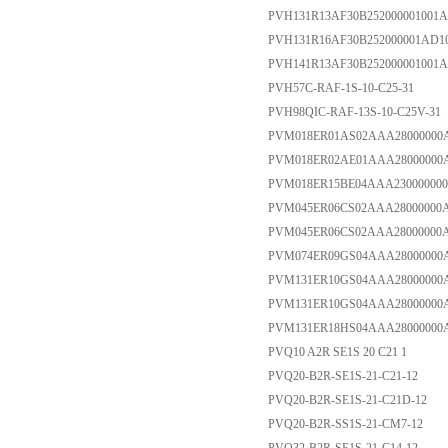
PVH131R13AF30B252000001001
PVH131R16AF30B252000001AD1
PVH141R13AF30B252000001001
PVH57C-RAF-1S-10-C25-31
PVH98QIC-RAF-13S-10-C25V-31
PVM018ER01AS02AAA28000000
PVM018ER02AE01AAA2800000
PVM018ER15BE04AAA23000000
PVM045ER06CS02AAA28000000
PVM045ER06CS02AAA28000000
PVM074ER09GS04AAA28000000
PVM131ER10GS04AAA28000000
PVM131ER10GS04AAA28000000
PVM131ER18HS04AAA28000000
PVQ10 A2R SE1S 20 C21 1
PVQ20-B2R-SE1S-21-C21-12
PVQ20-B2R-SE1S-21-C21D-12
PVQ20-B2R-SS1S-21-CM7-12