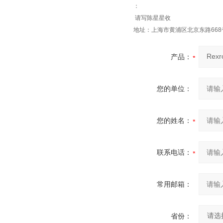
：
请写陈星星收
地址：上海市黄浦区北京东路668
产品：
您的单位：
您的姓名：
联系电话：
常用邮箱：
省份：