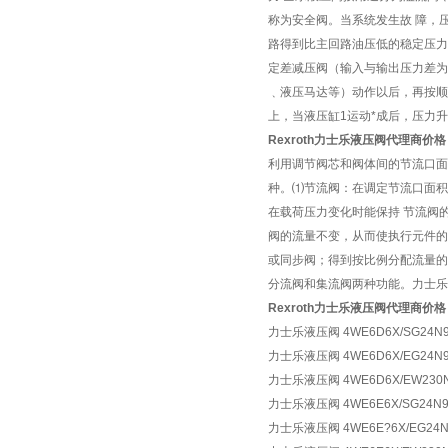
称为安全阀。当系统发生故 障，
路得到比主回路油压低的稳定压力
定差减压阀（输入与输出压力差为
﹑液压马达等）动作以后，再按顺
上，当液压缸1运动*成后，压力
Rexroth力士乐液压阀代理商价格
利用调节阀芯和阀体间的节流口面
种。⑴节流阀：在调定节流口面积
在载荷压力变化时能保持 节流阀
阀的流量不变，从而使执行元件的
或同步阀；得到按比例分配流量的
分流阀和集流阀两种功能。力士乐
Rexroth力士乐液压阀代理商价格
力士乐液压阀 4WE6D6X/SG24N
力士乐液压阀 4WE6D6X/EG24N
力士乐液压阀 4WE6D6X/EW230
力士乐液压阀 4WE6E6X/SG24N
力士乐液压阀 4WE6E?6X/EG24