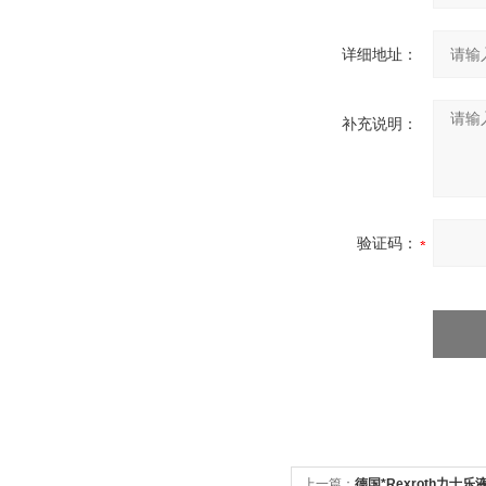
详细地址：
补充说明：
验证码：
上一篇：
德国*Rexroth力士乐