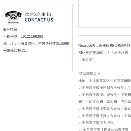
服务热线：
手机号码：19121166298
地 址：上海黄浦区北京东路科技京城668
Rexroth力士乐液压阀代理商价格
号东楼27楼C1
REXROT电磁阀，力士乐液压
：陈星星
：
请写陈星星收
地址：上海市黄浦区北京东路668
力士乐液压阀按控制方法分类：
力士乐液压阀按功能分类：流量阀
阀、手动换向阀、单向阀、液控单
力士乐液压阀按安装方式分：板式
力士乐液压阀按操纵方式分：手动
力士乐液压阀压力控制
力 士乐液压阀按用途分为溢流阀