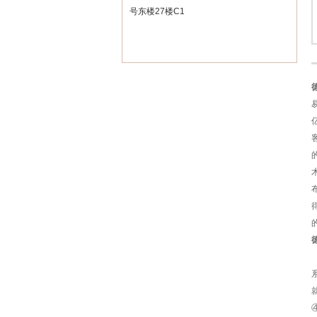
号东楼27楼C1