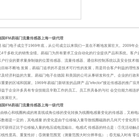
德国IFM易福门流量传感器上海一级代理
1
2
易 福门电子成立于1969年底，从公司成立以来我们一直在不断地发展壮大。2009年
亿4千多欧元的销售业绩。易福门为所有要求工业自动化的行业提供产品和系统。客户
客户行业的要求量身制做的位置传感器、流量传感器、通信和控制系统以及安全技术领
的目标不断地 发展，易福门追求的不是技术可行性的发展，而是符合客户利益的理性
术及经济利益的方案。易福门电子在德国 和美国的公司从事研发和生产。企业的行政
布重要的区域和国家。1969年易福门新研发的品牌产 品"efector"接近传感器的
得益于企业许多具有专业技能且辛勤工作的员工。员工所具备的与社 会交往能力相连
的发展壮大。
德国IFM易福门流量传感器上海一级代理
由铁心和线圈构成的将直线或角位移的变化转换为线圈电感量变化的传感器，又称电
系数都是一定的，其电感量 的变化是由于位移输入量导致线圈磁路的几何尺寸变化而
就可获得正比于位移输入量的电压或电流输出。电感式 传感器的特点是：①无活动触
④线性度高、重复性好；⑤测量范围宽（测量范围大时分辨率低）；⑥无输入时有 零