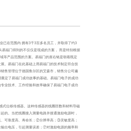
企业已在范围内 拥有3千3百多名员工，并取得了约3
从易福门得到的不仅仅是现成的方案， 而是特别根据
域等产品范围的方案。易福门的座右铭是朝着既定
发展。易福门在此基础上用易福门的技术制定符合技
和销售管理位于德国鲁尔区的艾森市，销售分公司遍
推广应用奠定了易福门成功故事的基础。易福门电子的成功
的专业技术、工作经验和效率确保了易福门电子成功
感式位移传感器。这种传感器的线圈匝数和材料导磁
引起的。当把线圈接入测量电路并接通激励电源时，
点、可靠度高、寿命长；②分辨率高；③灵敏度高；
位输出电压，引起测量误差；⑦对激励电源的频率和