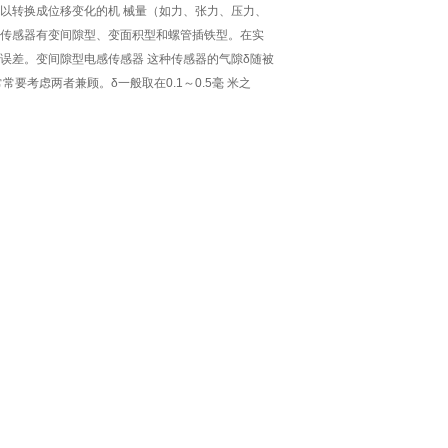
以转换成位移变化的机 械量（如力、张力、压力、
传感器有变间隙型、变面积型和螺管插铁型。在实
误差。变间隙型电感传感器 这种传感器的气隙δ随被
考虑两者兼顾。δ一般取在0.1～0.5毫 米之