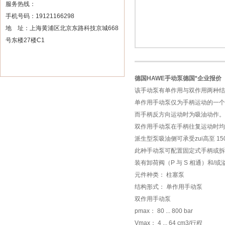
服务热线：
手机号码：19121166298
地 址：上海黄浦区北京东路科技京城668
号东楼27楼C1
德国HAWE手动泵德国*企业报价
该手动泵有单作用与双作用两种
单作用手动泵仅为手柄运动的一个
而手柄反方向运动时为吸油动作。
双作用手动泵在手柄往复运动时
派生型泵吸油侧可承受zui高至 150
此种手动泵可配置固定式手柄或拆
装有卸荷阀（P 与 S 相通）和
元件种类： 柱塞泵
结构形式： 单作用手动泵
双作用手动泵
pmax： 80 ... 800 bar
Vmax： 4 ... 64 cm3/行程