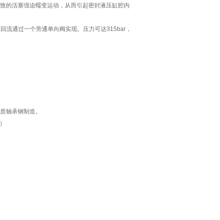
力所致的活塞强迫蠕变运动，从而引起密封液压缸腔内
流通过一个旁通单向阀实现。压力可达315bar，
质轴承钢制造。
r）