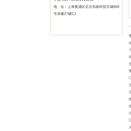
地 址：上海黄浦区北京东路科技京城668
号东楼27楼C1
压
流
从