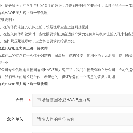
可生物分解液：注意生产厂家提供的数据，考虑到密封件的兼容性，温度不得高于+70
哈威HAWE压力阀上海一级代理
安装说明：
1、在阀体尚未旋入机体之前，锁紧螺母应当上旋到挡圈处
2、在旋入阀体和锁紧时，应按照要求施加合适的拧紧力矩倒角与机体上旋入孔中相应
3、在拧紧压紧螺母时，应当符合要求的拧紧力矩
哈威HAWE压力阀上海一级代理
哈威产品的特点在于阀体全钢结构，耐高压；结构紧凑，体积小巧；无泄漏，使用寿命
等行业。
我公司专业代理销售德国哈威HAWE压力阀产品，我们在德美有独立分公司，专心为
短，我们寻求的是长期合作，希望您的，保证给您的一个满意的答复，谢谢！
哈威HAWE压力阀上海一级代理
产品：
您的单位：