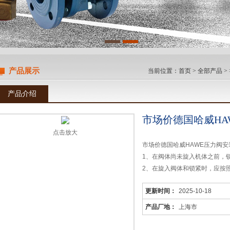
产品展示
当前位置：
首页
>
全部产品
>
产品介绍
市场价德国哈威HA
点击放大
市场价德国哈威HAWE压力阀安
1、在阀体尚未旋入机体之前，
2、在旋入阀体和锁紧时，应按
中相应的锥面形成进油和出油油
更新时间：
2025-10-18
3、在拧紧压紧螺母时，应当符
产品厂地：
上海市