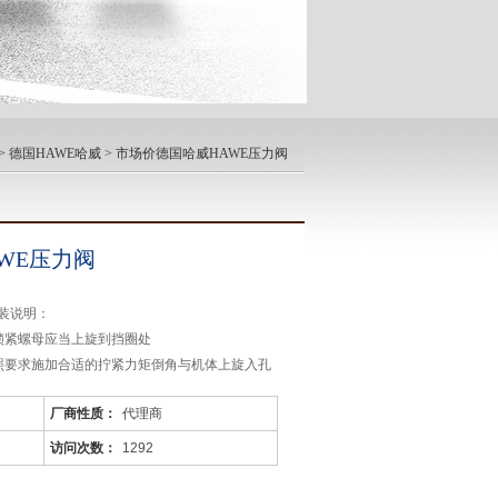
 >
德国HAWE哈威
> 市场价德国哈威HAWE压力阀
WE压力阀
装说明：
锁紧螺母应当上旋到挡圈处
照要求施加合适的拧紧力矩倒角与机体上旋入孔
路的密封
厂商性质：
代理商
合要求的拧紧力矩
访问次数：
1292