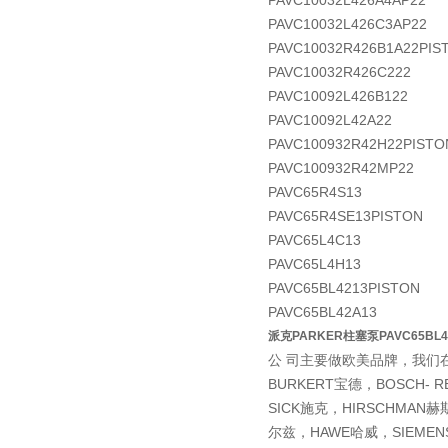
PAVC10032L426A4AP22
PAVC10032L426C3AP22
PAVC10032R426B1A22PIS
PAVC10032R426C222
PAVC10092L426B122
PAVC10092L42A22
PAVC100932R42H22PISTO
PAVC100932R42MP22
PAVC65R4S13
PAVC65R4SE13PISTON
PAVC65L4C13
PAVC65L4H13
PAVC65BL4213PISTON
PAVC65BL42A13
派克PARKER柱塞泵PAVC65BL
公 司主要做欧美品牌，我们
BURKERT宝德，BOSCH-
SICK施克，HIRSCHMAN
尔兹，HAWE哈威，SIEMEN