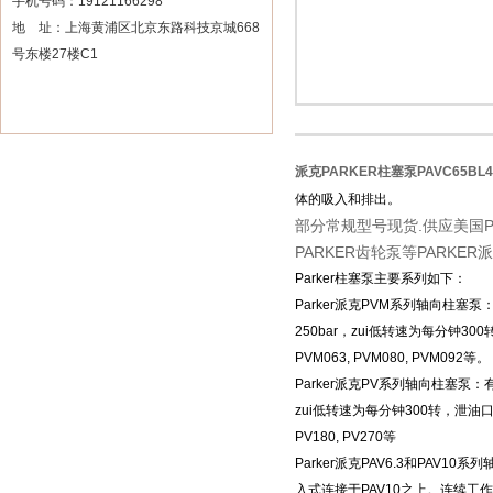
手机号码：19121166298
地 址：上海黄浦区北京东路科技京城668
号东楼27楼C1
派克PARKER柱塞泵PAVC65BL
体的吸入和排出。
部分常规型号现货.供应美国PAR
PARKER齿轮泵等PARKE
Parker柱塞泵主要系列如下：
Parker派克
PVM
系列轴向柱塞泵：
250bar
，zui低转速为每分钟
300
PVM063, PVM080, PVM092等。
Parker派克
PV
系列轴向柱塞泵：有
zui低转速为每分钟
300
转，泄油
PV180, PV270等
Parker派克
PAV6.3
和
PAV10
系列
入式连接于
PAV10
之上。连续工作压