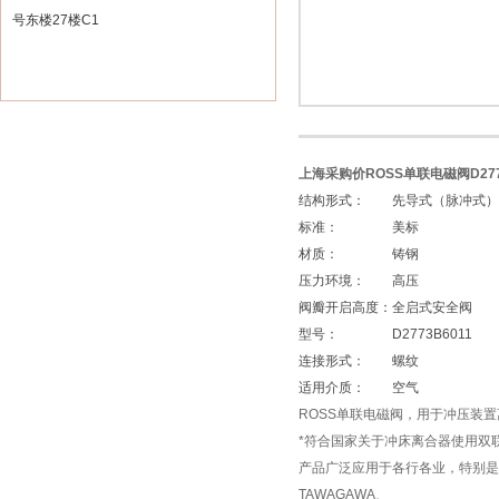
号东楼27楼C1
上海采购价ROSS单联电磁阀D2773
结构形式：
先导式（脉冲式）
标准：
美标
材质：
铸钢
压力环境：
高压
阀瓣开启高度：
全启式安全阀
型号：
D2773B6011
连接形式：
螺纹
适用介质：
空气
ROSS单联电磁阀，用于冲压装
*符合国家关于冲床离合器使用双
产品广泛应用于各行各业，特别是锻
TAWAGAWA、