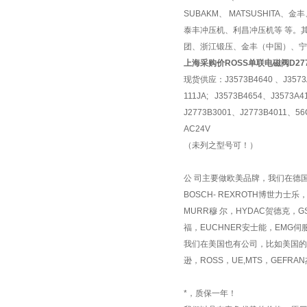
SUBAKM、 MATSUSHI
泰丰冲压机、利昌冲压机等 等。其
团、浙江锻压、金丰（中国）、宁
上海采购价ROSS单联电磁阀D2773
现货供应：J3573B4640 、J3573A47
111JA; J3573B4654、J3573A
J2773B3001、J2773B4011、56C-
AC24V
（未列之型号可！）
公 司主要做欧美品牌，我们在德国
BOSCH- REXROTH博世力士乐
MURR穆 尔，HYDAC贺德克，G
福，EUCHNER安士能，EMG伺
我们在美国也有公司，比如美国的ASC
逊，ROSS，UE,MTS，GEFR
*，质保一年！