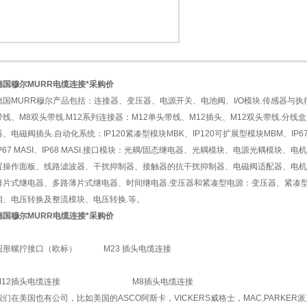
德国穆尔MURR电缆连接*采购价
1
2
德国
MURR
穆尔
产品包括：连接器、变压器、电源开关、电池阀、
I/O
模块
.
传感器与执
带线、
M8
双头带线
.M12
系列连接器：
M12
单头带线、
M12
插头、
M12
双头带线
.
分线盒
器、电磁阀插头
.
自动化系统：
IP120
紧凑型模块
MBK
、
IP120
可扩展型模块
MBM
、
IP6
P67 MASI
、
IP68 MASI.
接口模块：光耦
/
固态继电器、光耦模块、电源光耦模块、电机
置操作面板、线路滤波器、干扰抑制器、接触器的抗干扰抑制器、电磁阀适配器、电机
薄片式继电器、多路薄片式继电器、时间继电器
.
变压器和紧凑型电源：变压器、紧凑
相、电压转换及整流模块、电压转换
.
等。
德国穆尔MURR电缆连接*采购价
圆形螺拧接口（欧标）
M23 插头电缆连接
M12插头电缆连接 M8插头电缆连接
我们在美国也有公司，比如美国的ASCO阿斯卡，VICKERS威格士，MAC,PARKER派克