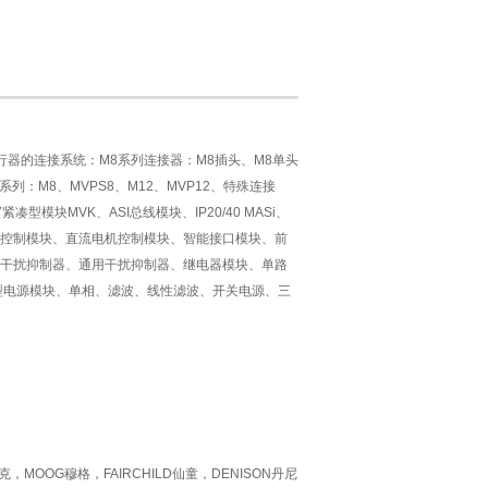
行器的连接系统：
M8
系列连接器：
M8
插头、
M8
单头
系列：
M8
、
MVPS8
、
M12
、
MVP12
、特殊连接
7
紧凑型模块
MVK
、
ASI
总线模块、
IP20/40 MASi
、
控制模块、直流电机控制模块、智能接口模块、前
干扰抑制器、通用干扰抑制器、继电器模块、单路
型电源模块、单相、滤波、线性滤波、开关电源、三
，MOOG穆格，FAIRCHILD仙童，DENISON丹尼