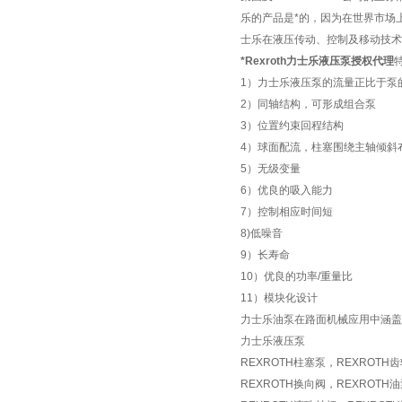
乐的产品是*的，因为在世界市场
士乐在液压传动、控制及移动技术
*Rexroth力士乐液压泵授权代理
1）力士乐液压泵的流量正比于泵
2）同轴结构，可形成组合泵
3）位置约束回程结构
4）球面配流，柱塞围绕主轴倾斜
5）无级变量
6）优良的吸入能力
7）控制相应时间短
8)低噪音
9）长寿命
10）优良的功率/重量比
11）模块化设计
力士乐油泵在路面机械应用中涵盖
力士乐液压泵
REXROTH柱塞泵，REXROTH
REXROTH换向阀，REXROTH油