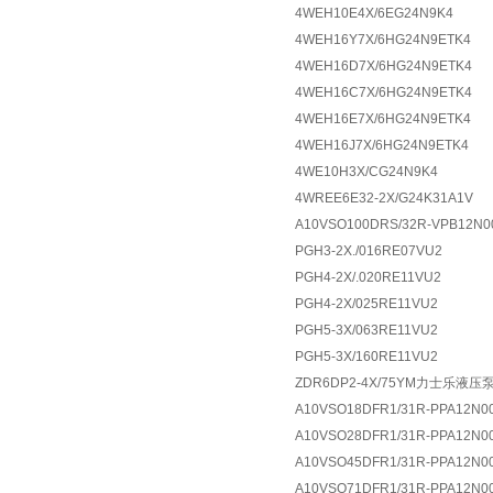
4WEH10E4X/6EG24N9K4
4WEH16Y7X/6HG24N9ETK4
4WEH16D7X/6HG24N9ETK4
4WEH16C7X/6HG24N9ETK4
4WEH16E7X/6HG24N9ETK4
4WEH16J7X/6HG24N9ETK4
4WE10H3X/CG24N9K4
4WREE6E32-2X/G24K31A1V
A10VSO100DRS/32R-VPB12N0
PGH3-2X./016RE07VU2
PGH4-2X/.020RE11VU2
PGH4-2X/025RE11VU2
PGH5-3X/063RE11VU2
PGH5-3X/160RE11VU2
ZDR6DP2-4X/75YM力士乐
A10VSO18DFR1/31R-PPA12N0
A10VSO28DFR1/31R-PPA12N0
A10VSO45DFR1/31R-PPA12N0
A10VSO71DFR1/31R-PPA12N0