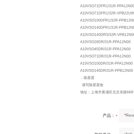
A10VSO71DFR1/31R-PPA12N0
A10VSO71DFR1/32R-VPB22U9
A10VSO100DFR1/32R-PPB12N
A10VSO140DFR1/31R-PPB12N
A10VSO140DRS/32R-VPB12N0
A10VSO28DR/31R-PPA12N00
A10VSO45DR/31R-PPA12N00
A10VSO71DR/31R-PPA12N00
A10VSO100DR/31R-PPA12N00
A10VSO140DR/31R-PPB12N00
：陈星星
请写陈星星收
地址：上海市黄浦区北京东路668
产品：