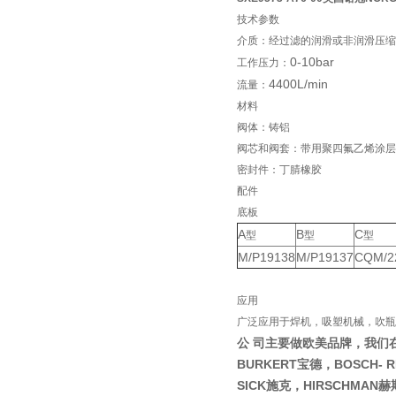
技术参数
介质：经过滤的润滑或非润滑压缩
0-10bar
工作压力：
4400L/min
流量：
材料
阀体：铸铝
阀芯和阀套：带用聚四氟乙烯涂层
密封件：丁腈橡胶
配件
底板
A
B
C
型
型
型
M/P19138
M/P19137
CQM/22
应用
广泛应用于焊机，吸塑机械，吹瓶
公 司主要做欧美品牌，我们
BURKERT宝德，BOSCH-
SICK施克，HIRSCHMAN