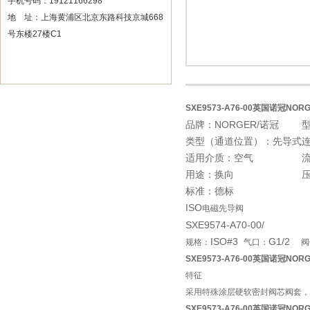
手机号码：19121166298
地 址：上海黄浦区北京东路科技京城668
号东楼27楼C1
SXE9573-A76-00英国诺冠NOR
品牌：NORGER/诺冠
型
类型（通道位置）：先导式
适用介质：空气
用途：换向
标准：德标
ISO
电磁先导阀
SXE9574-A70-00/
ISO#3
G1/2
规格：
气口：
阀
SXE9573-A76-00英国诺冠NOR
特征
采用特殊涂层硬软密封阀芯阀套，
SXE9573-A76-00英国诺冠NOR