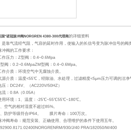
的详细资料
英国*诺冠脉冲阀NORGREN 4380-300代理商
1
2
：是靠气流经气阻，气容的延时作用，使输入的长信号变为脉冲信号的
脉冲阀的工作要求：
工作压力：Z型阀：0.4~0.6Mpa
Y型阀：0.2~0.6MpaZM型阀：0.4~0.6Mpa。
工作介质：环境空气中无腐蚀介质。
气源介质：温度<55℃，经除油、水处理，过滤精度<5μm压力可调的
电压：DC24V、（AC220V/50HZ）
电流：0.8A（0.05A）
使用环境：1、温度：-25℃~55℃55℃~180℃。
2、空气的相对湿度不超过85%。
3、防护等级符合IP64。 膜片寿命：100万次。
脉冲阀寿命：规范安装、正确使用、合理维护的条件下使用五年。
92900.8171.02400NORGRENRM/930/J/40 PRA/182050/M/400