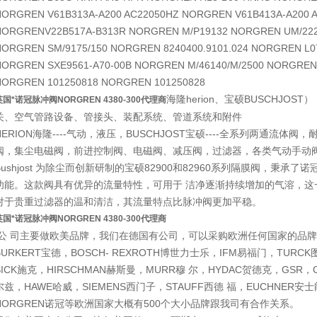
NORGREN V61B313A-A200 AC22050HZ NORGREN V61B413A-A200 
NORGRENV22B517A-B313R NORGREN M/P19132 NORGREN UM/2225
NORGREN SM/9175/150 NORGREN 8240400.9101.024 NORGREN L
NORGREN SXE9561-A70-00B NORGREN M/46140/M/2500 NORGREN 
NORGREN 101250818 NORGREN 1012
海隆herion、宝硕BUSCHJO
英国*诺冠脉冲阀NORGREN 4380-300代理商
关、空气管路设备、管接头、装配系统、管道系统和附件
HERION海隆----气动，液压，BUSCHJOST宝硕----全系列两通流体阀，
阀，集尘电磁阀，前进控制阀、电磁阀、减压阀，过滤器，各类气动手动
Bushjost 为除尘而创新研制的宝硕82900和82960系列隔膜阀，秉
功能。这款阀具有优异的流量特性，可用于 洁净逐渐持续增加的气溶，这
对于贵重过滤器的温和清洁，其流量特点比脉冲阀更加平稳。
英国*诺冠脉冲阀NORGREN 4380-300代理商
公 司主要做欧美品牌，我们在德国有公司，可以采购欧洲任何国家的品牌
BURKERT宝德，BOSCH- REXROTH博世力士乐，IFM易福门，TURC
SICK施克，HIRSCHMAN赫斯曼，MURR穆 尔，HYDAC贺德克，GSR，
尔兹，HAWE哈威，SIEMENS西门子，STAUFF西德 福，EUCHNER安士
NORGREN诺冠等欧洲国家大概有500个大小品牌跟我司有合作关系。