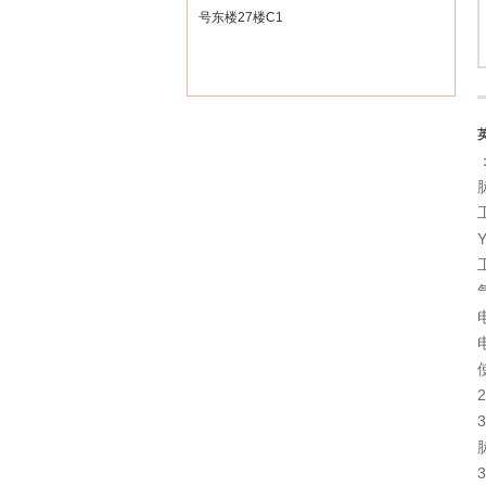
号东楼27楼C1
3