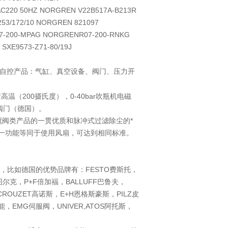
AC220 50HZ NORGREN V22B517A-B213R
3/172/10 NORGREN 821097
07-200-MPAG NORGRENR07-200-RNKG
SXE9573-Z71-80/19J
50828
ST） 自控产品：气缸、真空设备、阀门、压力开
耐高温（200摄氏度），0-40bar吹瓶机电磁
阀门（德国）。
承了诺冠阀类产品的一贯优质和脉冲式过滤除尘的*
一功能等同于使用风扇，可达到相同标准。
，比如德国的优势品牌有：FESTO费斯托，
K图尔克，P+F倍加福，BALLUFF巴鲁夫，
CROUZET高诺斯，E+H恩格斯豪斯，PILZ皮
能，EMG伺服阀，UNIVER,ATOS阿托斯，