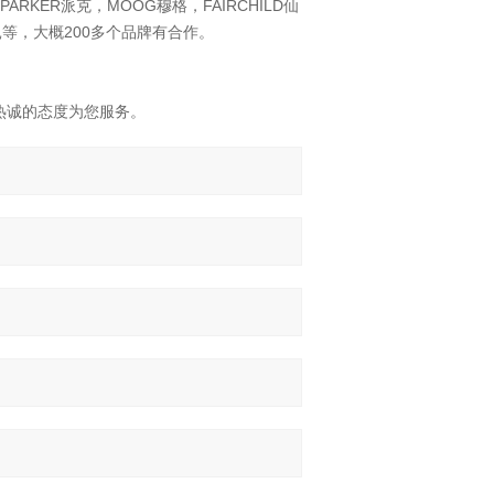
RKER派克，MOOG穆格，FAIRCHILD仙
N凯昆等，大概200多个品牌有合作。
热诚的态度为您服务。