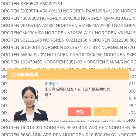
NORGREN SXE0573-A50-00/13J
NORGREN SXE0574-A50-00/13J NORGREN RA/8125/L4/1200 NORGR
NORGREN 4380-300 NORGREN 3040302 NORGREN QM/48/13J/21 N
NORGREN V61B513A-A2000 NORGREN V61B523A-A2000 NORGREN 
NORGRENQM/930H/00 NORGREN V10626-A19L NORGREN V61B413
NORGREN 602112148 NORGREN 602112168 NORGREN 8212200.80
NORGREN S/1340/14 NORGREN SXE9574-Z71-81K NORGREN R72
NORGREN M/50/LSU/2V NORGREN PRA/182050/250 NORGREN SXE0
NORGREN 102470405 NORGREN 5351-03 NORGREN QM/34/5 NORG
NO583241 NORGREN M/58404/02 NO583249 NORGREN M/58404/02
NORGRENM/58404/02 NO583239 NORGREN 3040302 NORGREN 30
NORGREN3040302 NORGREN V206517A-B213R NORGREN V206A11
欢迎您！
来自局域网的朋友！有什么可以帮助您的
NORGREN V61B413A-A2000-V10626-19 NORGREN V61B513A-A2000
吗？
NORGREN101250428 NORGREN 101470428 NORGREN 154202828 
NORGREN160234828 NORGREN 18-013-990 NORGREN 242251028 
NORGREN601112128 NORGREN 61B2/BS000 NORGREN R07-200-R
NORGRENT1000C1800 NORGREN 2638010 NORGREN M/738 NORGR
NORGREN 18-013-011 NORGREN B64G-4GK-AD3-RFN NORGREN B
NORGREN B68G-NNK-AR3-RFN NORGREN R18-B00-RNXG NORGRE