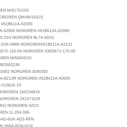
EN M/9175/150
ORGREN QM/48/19J/21
V61B611A-A2000
A-A2000 NORGREN V61B513A-A2000
01.024 NORGREN BL74-401G
G-2GK-RMN NORGRENV61B511A-A313J
575-150-00 NORGREN SXE9573-170-00
REN M/58405/02
 NO583239
40302 NORGREN 3040302
A-B213R NORGREN V61B411A-A3000
-V10626-19
NORGREN 160234818
NORGREN 242471028
NKG NORGREN S/521
EN 11-204-006
64G-6GK-AD3-RFN
N Y68A-8GN-N1N