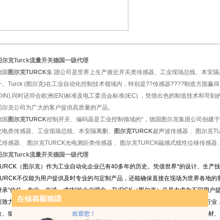
图尔克Turck流量开关德国一级代理
1
2
德国
图尔克TURCK
集 团公司是世界上生产接近开关类传感器、工业现场总线、本安隔
一。Turck (图尔克)在工业自动化控制技术领域内，特别是??传感器????制造方面
(DIN),同时还符合欧洲(EN)标准及电工委员会标准(IEC) ，凭借出色的制造技术和苛刻的
图尔克公司为广大的客户提供高质量的产品。
德国
图尔克TURCK
控制开关、编码器是工业控制领域的*，德国图尔克集团公司创建
光电类传感器、工业现场总线、本安隔离删、
图尔克TURCK
超声波传感器 、图尔克T
式传感器、 图尔克TURCK光电测距类传感器 、图尔克TURCK磁感式线性位移传感器
图尔克Turck流量开关德国一级代理
TURCK
（图尔克）作为工业自动化企业已有
40
多年的历史。凭借世界*的设计、生产
TURCK
不仅能为用户提供及时专业的与定制产品，还能确保直接在现场为世界各地的
秉承“信任、专业、忠诚、成功”的企业理念，
TURCK
（图尔克）总是力求为不同用户提
而致力于客户的成功发展。
TURCK
（图尔克）产品已广泛应用于世界各国的不同行业
欢迎您！
金、烟草、航空航天、机械、纺织、造纸、印刷、包装、轨道交通、物流、水泥建材、