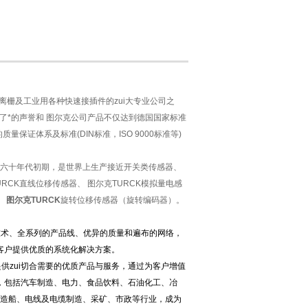
离栅及工业用各种快速接插件的zui大专业公司之
赢得了*的声誉和 图尔克公司产品不仅达到德国国家标准
质量保证体系及标准(DIN标准，ISO 9000标准等)
于六十年代初期，是世界上生产接近开关类传感器、
URCK直线位移传感器、 图尔克TURCK模拟量电感
、
图尔克TURCK
旋转位移传感器（旋转编码器）。
技术、全系列的产品线、优异的质量和遍布的网络，
客户提供优质的系统化解决方案。
供zui切合需要的优质产品与服务，通过为客户增值
，包括汽车制造、电力、食品饮料、石油化工、冶
造船、电线及电缆制造、采矿、市政等行业，成为