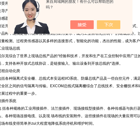
来自局域网的朋友！有什么可以帮助您的
深受用户信赖的*品牌。
吗？
主导产品
传感器
接近开关类传感器主要用于目标和物体位置的检测，分为电感式、电容式、磁感应式、
个品种，能满足各种物体位置检测的应用要求，成为工业自动化控制中*的组成部分。
程量检测。过程类传感器以其多样的连接形式，智能化的功能，杰出的性能，成为客户
工业现场总线
图尔克综合了世界上现场总线产品的*经验和技术，开发和生产在工业控制中应用广泛
品，支持各种开放式总线协议，是链接输入、输出设备到开放总线的*选择。
过程自动化类
包括各种隔离式安全栅、总线式本安远程
I/O
系统、防爆总线产品及一些自控元件，满
安全区之间的信号隔离与传输。
EXCOM
总线式隔离栅综合了总线技术、安全栅技术和
发展过程中的重要一步。
接插件系统
包 括各种规格的工业用接插件、法兰接插件、现场接线型接插件、各种传感器与执行
头、各种现场连接电缆、以及现 场布线的安装附件。这些接插件在现场的大量应用可以
现场布线变得简单并zui大程度地降低系统停机和维护时间。