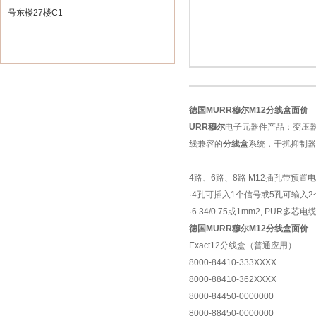
号东楼27楼C1
德国MURR穆尔M12分线盒面价
URR
穆尔
电子元器件产品：变压
线兼容的
分线盒
系统，干扰抑制器
4路、6路、8路 M12插孔带预置
·4孔可插入1个信号或5孔可输入
·6.34/0.75或1mm2, PUR多芯电
德国MURR穆尔M12分线盒面价
Exact12
分线盒
（
普通应用
）
8000-84410-333XXXX
8000-88410-362XXXX
8000-84450-0000000
8000-88450-0000000