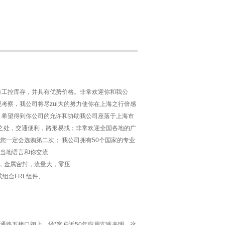
有工控库存，并具有优势价格。非常欢迎你和我公
考察，我公司将尽zui大的努力使你在上海之行倍感
，希望得到你公司的允许和协助我公司座落于上海市
邻之处，交通便利，路形易找；非常欢迎全国各地的广
您一定会选购第二次； 我公司拥有50个国家的专业
当地语言和你交流
式，金属密封，流量大，零压
组合FRL组件、
用在四通路五接口阀上。经*客户近50年应用实践表明，这