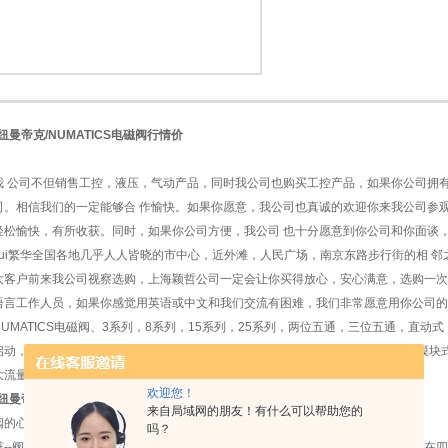
1
2
*纽曼帝克/NUMATICS电磁阀行情价
我 公司不但销售工控，液压，气动产品，同时我公司也购买工控产品，如果你公司拥
司。相信我们的一定能够合 作愉快。如果你愿意，我公司也真诚的欢迎你来我公司参观
轻松愉快，有所收获。同时，如果你公司方便，我公司 也十分愿意到你公司和你面谈
zui繁华全国各地几乎人人皆晓的市中心，近外滩，人民广场，南京东路步行街的相 
大客户前来我公司视察选购，上海颖哲公司一定会让你买得放心，安心满意，选购一次
语言工作人员，如果你感觉用英语或中文和我们交流有困难，我们非常愿意用你公司的
NUMATICS电磁阀、3系列，8系列，15系列，25系列，两位五通，三位五通，直动
启动，*，品质可靠，使用寿命长、后冷却器、干燥机、过滤器、薄膜式干燥管、模块式
大流量FRL组件、精密减压阀、模块式电磁软启动快速排气阀、气囊等。每个
欢迎您！
*纽曼帝克/NUMATICS电磁阀行情价
来自局域网的朋友！有什么可以帮助您的
阀的心NUMATICS先导阀，纽曼帝克电磁阀
吗？
脏--阀芯阀套组件是Numatics的设计。这种设计始于1949年，并于1954年*地应