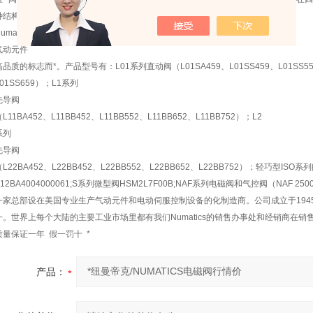
种结构已经成为
umatics
气动元件
高品质的标志而*。产品型号有：L01系列直动阀（L01SA459、L01SS459、L01SS5
L01SS659）；L1系列
先导阀
L11BA452、L11BB452、L11BB552、L11BB652、L11BB752）；L2
系列
先导阀
（L22BA452、L22BB452、L22BB552、L22BB652、L22BB752）；轻巧型ISO系
E12BA4004000061;S系列微型阀HSM2L7F00B;NAF系列电磁阀和气控阀（NAF 2500
一家总部设在美国专业生产气动元件和电动伺服控制设备的化制造商。公司成立于1945
一。世界上每个大陆的主要工业市场里都有我们Numatics的销售办事处和经销商在
质量保证一年 假一罚十 *
产品：