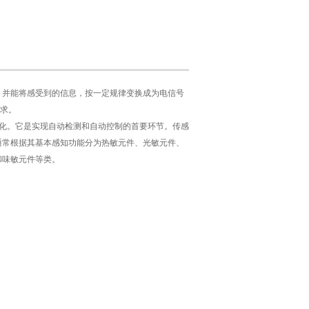
，并能将感受到的信息，按一定规律变换成为电信号
求。
络化。它是实现自动检测和自动控制的首要环节。传感
通常根据其基本感知功能分为热敏元件、光敏元件、
和味敏元件等类。