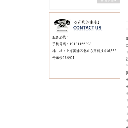
查看更多+
服务热线：
手机号码：19121166298
地 址：上海黄浦区北京东路科技京城668
号东楼27楼C1
H
H
H
H
H
H
H