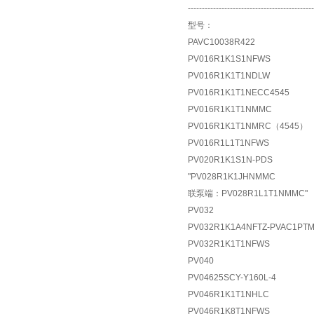
---------------------------------------------
型号：
PAVC10038R422
PV016R1K1S1NFWS
PV016R1K1T1NDLW
PV016R1K1T1NECC4545
PV016R1K1T1NMMC
PV016R1K1T1NMRC（4545）
PV016R1L1T1NFWS
PV020R1K1S1N-PDS
"PV028R1K1JHNMMC
联泵端：PV028R1L1T1NMMC"
PV032
PV032R1K1A4NFTZ-PVAC1PT
PV032R1K1T1NFWS
PV040
PV04625SCY-Y160L-4
PV046R1K1T1NHLC
PV046R1K8T1NFWS