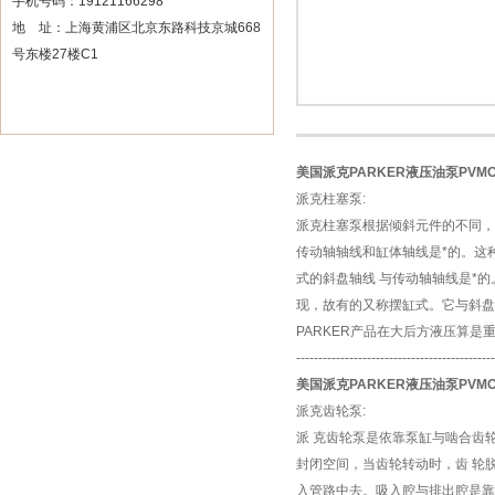
手机号码：19121166298
地 址：上海黄浦区北京东路科技京城668
号东楼27楼C1
美国派克PARKER液压油泵PVMO1
派克柱塞泵:
派克柱塞泵根据倾斜元件的不同，
传动轴轴线和缸体轴线是*的。这
式的斜盘轴线 与传动轴轴线是*
现，故有的又称摆缸式。它与斜盘
PARKER产品在大后方液压算是
---------------------------------------------
美国派克PARKER液压油泵PVMO1
派克齿轮泵:
派 克齿轮泵是依靠泵缸与啮合齿
封闭空间，当齿轮转动时，齿 轮
入管路中去。吸入腔与排出腔是靠