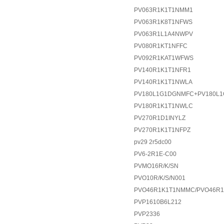
PV063R1K1T1NMM1
PV063R1K8T1NFWS
PV063R1L1A4NWPV
PV080R1KT1NFFC
PV092R1KAT1WFWS
PV140R1K1T1NFR1
PV140R1K1T1NWLA
PV180L1G1DGNMFC+PV180L
PV180R1K1T1NWLC
PV270R1D1INYLZ
PV270R1K1T1NFPZ
pv29 2r5dc00
PV6-2R1E-C00
PVMO16R/K/SN
PVO10R/K/S/N001
PVO46R1K1T1NMMC/PVO46R1L
PVP1610B6L212
PVP2336