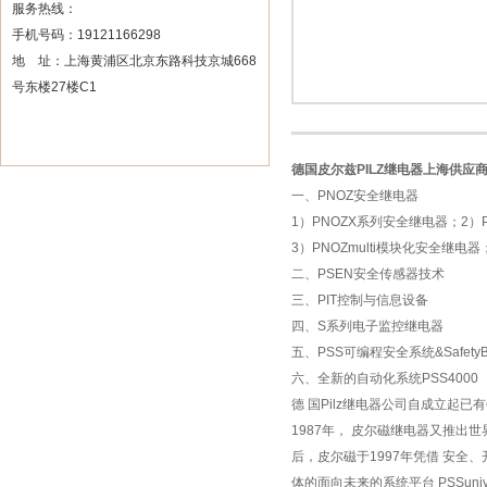
服务热线：
手机号码：19121166298
地 址：上海黄浦区北京东路科技京城668
号东楼27楼C1
德国皮尔兹PILZ继电器上海供应
一、PNOZ安全继电器
1）PNOZX系列安全继电器；2）P
3）PNOZmulti模块化安全继电
二、PSEN安全传感器技术
三、PIT控制与信息设备
四、S系列电子监控继电器
五、PSS可编程安全系统&Safety
六、全新的自动化系统PSS4000
德 国Pilz继电器公司自成立起
1987年， 皮尔磁继电器又推出
后，皮尔磁于1997年凭借 安全、
体的面向未来的系统平台 PSSuni