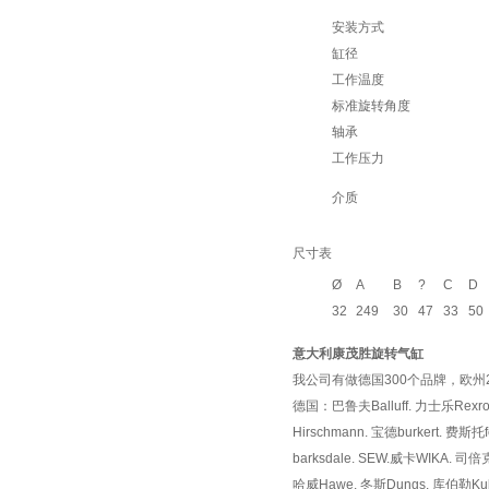
安装方式
缸径
工作温度
标准旋转角度
轴承
工作压力
介质
尺寸表
Ø
A
B
?
C
D
32
249
30
47
33
50
意大利康茂胜旋转气缸
我公司有做德国300个品牌，欧州
德国：巴鲁夫Balluff. 力士乐Rexro
Hirschmann. 宝德burkert. 费斯托
barksdale. SEW.威卡WIKA. 
哈威Hawe. 冬斯Dungs. 库伯勒Kubl