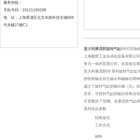
服务热线：
手机号码：19121166298
地 址：上海黄浦区北京东路科技京城668
号东楼27楼C1
意大利康茂胜旋转气缸
69式市场
上海颖哲工业自动化设备有限公司
务为一体的贸易公司。欢迎各位客
意大利康茂胜69 系列旋转气缸缸筒
的转矩输出有孔输出和轴输出两种
减少了旋转气缸的输出轴（孔）在
开关，可得到气缸的输出转角信号。
不需要的 T 型槽。在康茂胜气缸
系列综合参数
结构形式
工作方式
材料