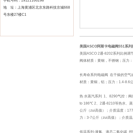
手机号码：19121166298
地 址：上海黄浦区北京东路科技京城668
号东楼27楼C1
美国ASCO阿斯卡电磁阀551系
美国ASCO 2通-8202系列比例调
阀体材质：黄铜，不锈钢；压力：1
长寿命系列电磁阀 在干燥的空气或
材质：黄铜，铝；压力：1.4-8.6
热 水蒸汽系列 1、8290气控：阀
to 186℃ 2、2通-8210等
公斤（zui高值）；介质温度：17
力：3-7公斤（zui高值）；介质温
低温系列-液氮、液态二氧化碳 控制阀门低温