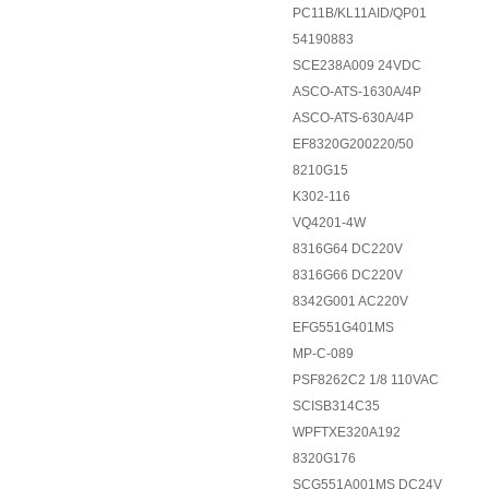
PC11B/KL11AID/QP01
54190883
SCE238A009 24VDC
ASCO-ATS-1630A/4P
ASCO-ATS-630A/4P
EF8320G200220/50
8210G15
K302-116
VQ4201-4W
8316G64 DC220V
8316G66 DC220V
8342G001 AC220V
EFG551G401MS
MP-C-089
PSF8262C2 1/8 110VAC
SCISB314C35
WPFTXE320A192
8320G176
SCG551A001MS DC24V