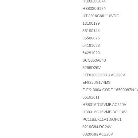
HB8316G074
HB8320G174
HT 8316G66 110VDC
13100199
88100144
35500076
54191023
54291023
SCG353A043
8266D26V
JKF8300G58RU AC220V
EF8320G174MS
E-E/2 300# CODE:16500097N:1
55192011
HB8316D15VMB AC220V
HB8316G16VMB DC110V
PC11B/LK11A1D/QP01
8210G94 DC24V
8320G83 AC220V