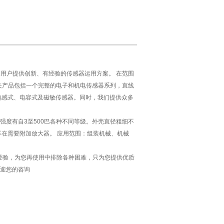
域为用户提供创新、有经验的传感器运用方案。 在范围
夫产品包括一个完整的电子和机电传感器系列，直线
电感式、电容式及磁敏传感器。同时，我们提供众多
度有自3至500巴各种不同等级。外壳直径粗细不
不在需要附加放大器。 应用范围：组装机械、机械
用经验，为您再使用中排除各种困难，只为您提供优质
迎您的咨询