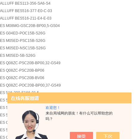
ALLUFF BES113-356-SA6-S4
ALLUFF BES516-377-E0-C-03
ALLUFF BES516-211-E4-E-03
ES M08MG-GSC20B-BP00,5-GS04
ES G04ED-POC15B-S26G
ES M05ED-PSC15B-S26G
ES M05ED-NSC15B-S26G
ES M05ED-5B-S26G
ES Q08ZC-PSC20B-BP00,32-GS49
ES Q08ZC-PSC20B-BP06
ES Q08ZC-PSC20B-BV06
ES Q08ZC-POC20B-BP00,37-GS49
ES 516-300-S166-01,5
ES 516-300-S166-PU-02
欢迎您！
ES 516-300-S166-05
来自局域网的朋友！有什么可以帮助您的
ES 516-300-S180-02
吗？
ES Q08ZC-POC20B-BP03
ES 516-300-S170-05
ES Q08ZE-PSC20B-BP03