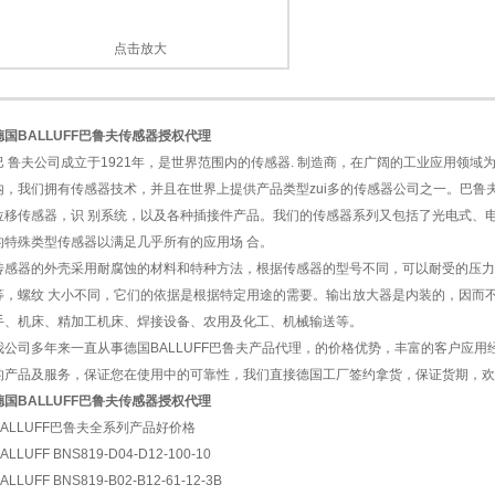
点击放大
德国BALLUFF巴鲁夫传感器授权代理
1
2
巴 鲁夫公司成立于1921年，是世界范围内的传感器. 制造商，在广阔的工业应用领
内，我们拥有传感器技术，并且在世界上提供产品类型zui多的传感器公司之一。巴鲁
位移传感器，识 别系统，以及各种插接件产品。我们的传感器系列又包括了光电式、
的特殊类型传感器以满足几乎所有的应用场 合。
传感器的外壳采用耐腐蚀的材料和特种方法，根据传感器的型号不同，可以耐受的压力强
等，螺纹 大小不同，它们的依据是根据特定用途的需要。输出放大器是内装的，因而
手、机床、精加工机床、焊接设备、农用及化工、机械输送等。
我公司多年来一直从事德国BALLUFF巴鲁夫产品代理，的价格优势，丰富的客户应
的产品及服务，保证您在使用中的可靠性，我们直接德国工厂签约拿货，保证货期，欢
德国BALLUFF巴鲁夫传感器授权代理
BALLUFF巴鲁夫全系列产品好价格
ALLUFF BNS819-D04-D12-100-10
ALLUFF BNS819-B02-B12-61-12-3B