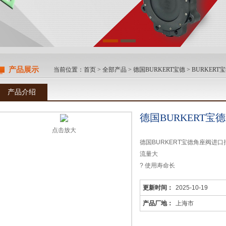
产品展示
当前位置：
首页
>
全部产品
>
德国BURKERT宝德
>
BURKERT
产品介绍
德国BURKERT
点击放大
德国BURKERT宝德角座阀进口
流量大
? 使用寿命长
? 流量优化的阀体，材质为 316
更新时间：
2025-10-19
? 具有阀座下和阀座上流向
? 结构简洁，尤其适用于卫生型
产品厂地：
上海市