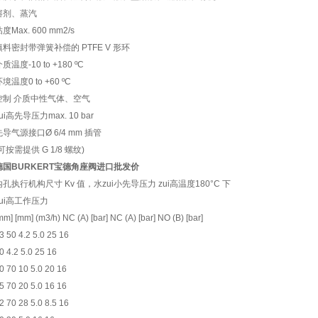
溶剂、蒸汽
度Max. 600 mm2/s
填料密封带弹簧补偿的 PTFE V 形环
质温度-10 to +180 ºC
境温度0 to +60 ºC
控制 介质中性气体、空气
ui高先导压力max. 10 bar
先导气源接口Ø 6/4 mm 插管
可按需提供 G 1/8 螺纹)
德国BURKERT宝德角座阀进口批发价
内孔执行机构尺寸 Kv 值，水zui小先导压力 zui高温度180°C 下
zui高工作压力
mm] [mm] (m3/h) NC (A) [bar] NC (A) [bar] NO (B) [bar]
3 50 4.2 5.0 25 16
0 4.2 5.0 25 16
0 70 10 5.0 20 16
5 70 20 5.0 16 16
2 70 28 5.0 8.5 16