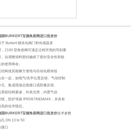
德国BURKERT宝德角座阀进口批发价
1
2
基于 Burkert 模块化阀门和传感器原
理，2100 型角座阀可满足过程环境的苛刻要
求。自调整填料密封确保了密封安全性和较
长的使用寿命。
其结构使其能够方便地与自动化模块组
合在一起，如电气/光学位置反馈、气动控制
单元、集成现场总线接口或防爆反馈。
该系统结构紧凑，外表光滑，内置气动
管线，防护等级 IP65/67/NEMA4X，并具有
较高的化学阻抗。
德国BURKERT宝德角座阀进口批发价
技术参数
孔 DN 13 to 50
连接口