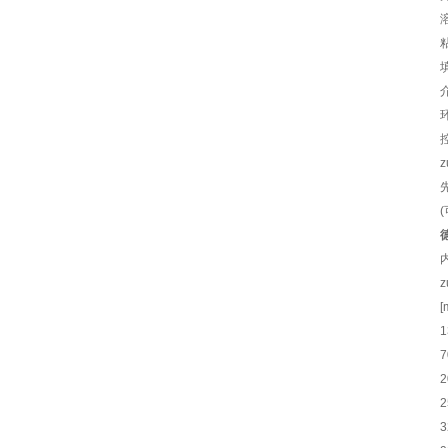
粘
介
环
z
(
[
1
7
2
2
3