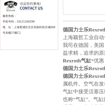
服务热线：
手机号码：19121166298
地 址：上海黄浦区北京东路科技京城668
德国力士乐Rexro
号东楼27楼C1
上海颖哲工业自动
我司在德国，美国
益求精，追求的原
Rexroth气缸
*优
德国力士乐Rexro
德国力士乐Rexro
属机件。空气在发
气缸中接受活塞压
也称“气缸”。气