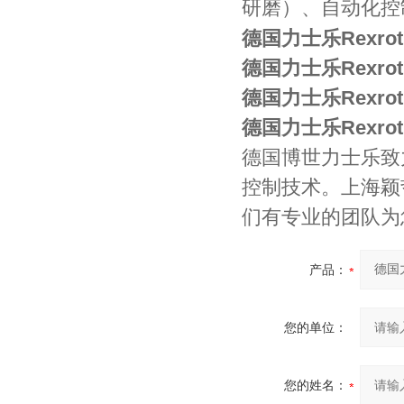
研磨）、自动化控
德国力士乐Rexro
德国力士乐Rexro
德国力士乐Rexro
德国力士乐Rexro
德国博世力士乐致
控制技术。上海颖
们有专业的团队为
产品：
您的单位：
您的姓名：