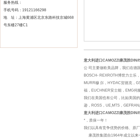
服务热线：
手机号码：19121166298
地 址：上海黄浦区北京东路科技京城668
号东楼27楼C1
意大利进口CAMOZZI康茂胜DIN/I
公 司主要做欧美品牌，我们在德国
BOSCH- REXROTH博世力士乐
MURR穆 尔，HYDAC贺德克，G
福，EUCHNER安士能，EMG伺
我们在美国也有公司，比如美国的ASC
逊，ROSS，UE,MTS，GEFR
意大利进口CAMOZZI康茂胜DIN/I
*，质保一年！
我们以具有竞争优势的价格、原厂
康茂胜集团自1964年成立以来