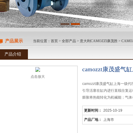
产品展示
当前位置：
首页
>
全部产品
>
意大利CAMOZZI康茂胜
>
CAMO
产品介绍
camozzt康茂盛
点击放大
camozzt康茂盛气缸上海一级代
引导活塞在缸内进行直线往复运
膨胀将热能转化为机械能；气体
机、旋转活塞式发动机等的壳体
更新时间：
2025-10-19
控制）、半导体（点焊机、芯片
产品厂地：
上海市