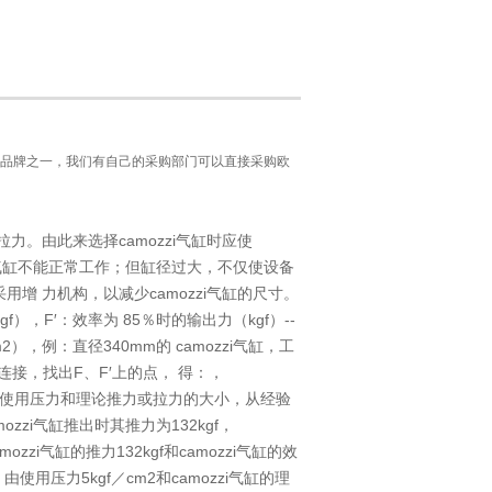
品牌之一，我们有自己的采购部门可以直接采购欧
。由此来选择camozzi气缸时应使
zi气缸不能正常工作；但缸径过大，不仅使设备
 力机构，以减少camozzi气缸的尺寸。
f），F′：效率为 85％时的输出力（kgf）--
2），例：直径340mm的 camozzi气缸，工
连接，找出F、F′上的点， 得：，
，可根据其使用压力和理论推力或拉力的大小，从经验
ozzi气缸推出时其推力为132kgf，
ozzi气缸的推力132kgf和camozzi气缸的效
由使用压力5kgf／cm2和camozzi气缸的理