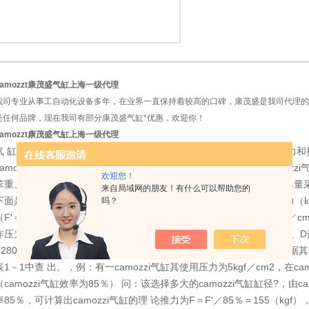
camozzt康茂盛气缸上海一级代理
1
2
我司专业从事工自动化设备多年，在业界一直保持着较高的口碑，康茂盛是我司代理的
美任何品牌，现在我司有部分康茂盛气缸*优惠，欢迎你！
camozzt康茂盛气缸上海一级代理
气 缸工作原理，低价处理根据工作所需力的大小来确定活塞杆上的推力和拉力
camozzi气缸的输出力稍有余量。若缸径 选小了，输出力不够，camoz
欢迎您！
笨重、成本高，同时耗气量增大，造成能源浪费。在夹具设计时，应尽量采用增
来自局域网的朋友！有什么可以帮助您的
下面是camozzi气缸理论出力的计算公式：F：camozzi气缸理论输出力（kg
吗？
（F′＝F×85％），D：camozzi气缸缸径（mm），P：工作压力（kgf／cm
作压力为3kgf／cm2时，其理论输出力为多少?芽输出力是多少?，将P、D
F2800kgf；F′＝2300kgf，在工程设计时选择camozzi气缸缸径
表1－1中查 出。，例：有一camozzi气缸其使用压力为5kgf／cm2，在cam
（camozzi气缸效率为85％） 问：该选择多大的camozzi气缸缸径?，由cam
率85％，可计算出camozzi气缸的理 论推力为F＝F′／85％＝155（kgf），