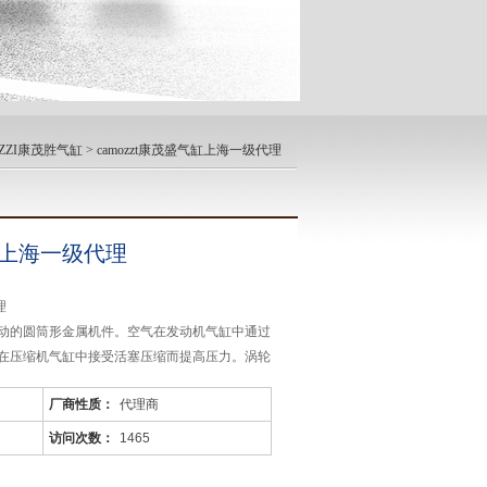
ZZI康茂胜气缸
> camozzt康茂盛气缸上海一级代理
气缸上海一级代理
理
动的圆筒形金属机件。空气在发动机气缸中通过
在压缩机气缸中接受活塞压缩而提高压力。涡轮
通常也称“气缸"。气缸的应用领域：印刷（张力
厂商性质：
代理商
研磨）、自动化控制、机器人等等。
访问次数：
1465