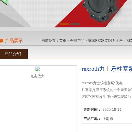
产品展示
当前位置：
首页
>
全部产品
>
德国REXROTH力士乐
>
R
产品介绍
rexroth力士乐柱
点击放大
rexroth力士乐柱塞泵*优惠
柱塞泵是液压系统的一个重要装
容腔的容积发生变化来实现吸油
率高和流量调节方便等优点，被
更新时间：
2025-10-19
合，诸如液压机、工程机械和船
产品厂地：
上海市