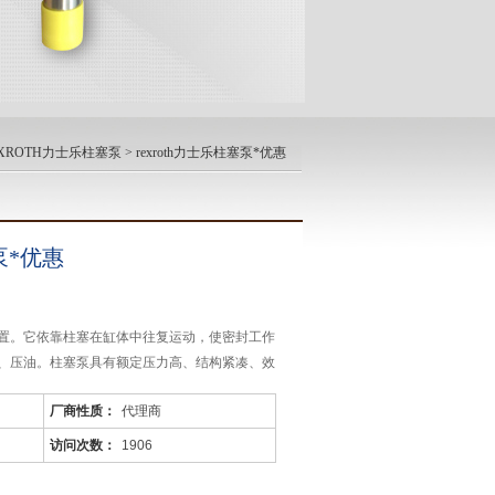
EXROTH力士乐柱塞泵
> rexroth力士乐柱塞泵*优惠
塞泵*优惠
置。它依靠柱塞在缸体中往复运动，使密封工作
、压油。柱塞泵具有额定压力高、结构紧凑、效
广泛应用于高压、大流量和流量需要调节的场
厂商性质：
代理商
舶中。
访问次数：
1906