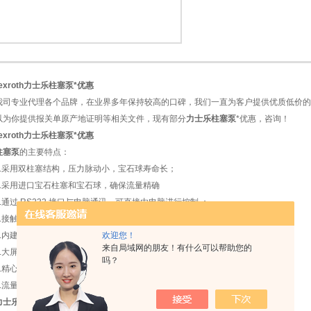
rexroth力士乐柱塞泵*优惠
1
2
我司专业代理各个品牌，在业界多年保持较高的口碑，我们一直为客户提供优质低价的
以为你提供报关单原产地证明等相关文件，现有部分
力士乐柱塞泵
*优惠，咨询！
rexroth力士乐柱塞泵*优惠
柱塞泵
的主要特点：
1.采用双柱塞结构，压力脉动小，宝石球寿命长；
2.采用进口宝石柱塞和宝石球，确保流量精确
3.通过 RS232 接口与电脑通讯，可直接由电脑进行控制 ；
4.接触介质材料耐有机溶剂腐蚀；
欢迎您！
5.内建过压保护和流量校正系统 ；
来自局域网的朋友！有什么可以帮助您的
6.大屏幕液晶显示；
吗？
7.精心设计的排气装置有效除去输送液体中的气泡。
8.流量与压力设定可记忆 可与PLC实现通讯（定制）
力士乐柱塞泵
*型号：