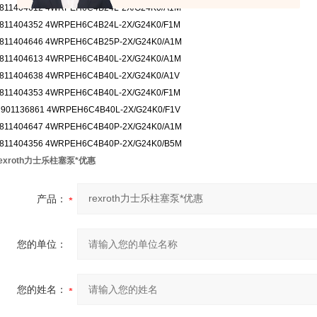
811404612 4WRPEH6C4B24L-2X/G24K0/A1M
811404352 4WRPEH6C4B24L-2X/G24K0/F1M
811404646 4WRPEH6C4B25P-2X/G24K0/A1M
811404613 4WRPEH6C4B40L-2X/G24K0/A1M
811404638 4WRPEH6C4B40L-2X/G24K0/A1V
811404353 4WRPEH6C4B40L-2X/G24K0/F1M
901136861 4WRPEH6C4B40L-2X/G24K0/F1V
811404647 4WRPEH6C4B40P-2X/G24K0/A1M
811404356 4WRPEH6C4B40P-2X/G24K0/B5M
rexroth力士乐柱塞泵*优惠
产品：
您的单位：
您的姓名：