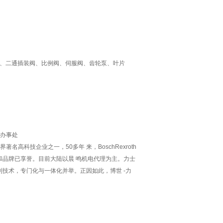
阀、二通插装阀、比例阀、伺服阀、齿轮泵、叶片
泵办事处
著名高科技企业之一，50多年 来，BoschRexroth
产品和品牌已享誉。目前大陆以晨 鸣机电代理为主。力士
技术，专门化与一体化并举。正因如此，博世 -力