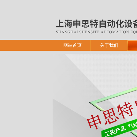
网站首页
关于我们