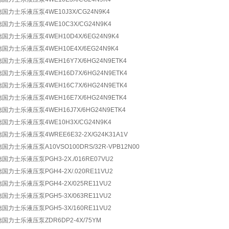
德国力士乐液压泵4WE10J3X/CG24N9K4
德国力士乐液压泵4WE10C3X/CG24N9K4
德国力士乐液压泵4WEH10D4X/6EG24N9K4
德国力士乐液压泵4WEH10E4X/6EG24N9K4
德国力士乐液压泵4WEH16Y7X/6HG24N9ETK4
德国力士乐液压泵4WEH16D7X/6HG24N9ETK4
德国力士乐液压泵4WEH16C7X/6HG24N9ETK4
德国力士乐液压泵4WEH16E7X/6HG24N9ETK4
德国力士乐液压泵4WEH16J7X/6HG24N9ETK4
德国力士乐液压泵4WE10H3X/CG24N9K4
德国力士乐液压泵4WREE6E32-2X/G24K31A1V
德国力士乐液压泵A10VSO100DRS/32R-VPB12N00
德国力士乐液压泵PGH3-2X./016RE07VU2
德国力士乐液压泵PGH4-2X/.020RE11VU2
德国力士乐液压泵PGH4-2X/025RE11VU2
德国力士乐液压泵PGH5-3X/063RE11VU2
德国力士乐液压泵PGH5-3X/160RE11VU2
德国力士乐液压泵ZDR6DP2-4X/75YM