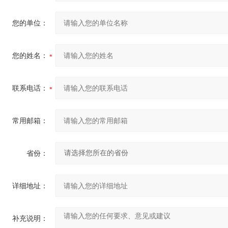
您的单位：
您的姓名：
联系电话：
常用邮箱：
省份：
详细地址：
补充说明：