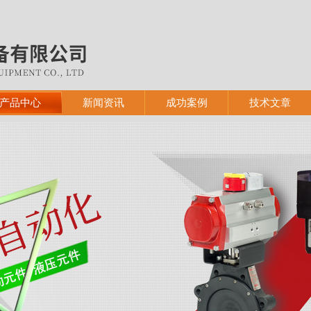
产品中心
新闻资讯
成功案例
技术文章