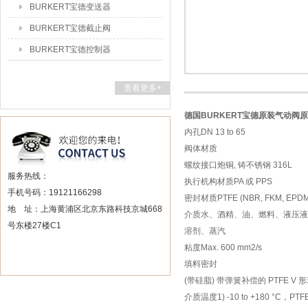
BURKERT宝德变送器
BURKERT宝德截止阀
BURKERT宝德控制器
查看更多+
德国BURKERT宝德原装气动阀
内孔DN 13 to 65
阀体材质
螺纹接口炮铜, 铸不锈钢 316L
服务热线：
执行机构材质PA 或 PPS
手机号码：19121166298
密封材质PTFE (NBR, FKM, EP
地 址：上海黄浦区北京东路科技京城668
介质水、酒精、油、燃料、液压
号东楼27楼C1
溶剂、蒸汽
粘度Max. 600 mm2/s
填料密封
(带硅脂) 带弹簧补偿的 PTFE V 
介质温度1) -10 to +180 °C，PT