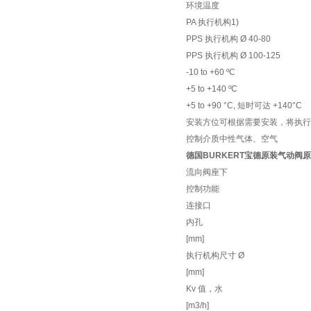
环境温度
PA 执行机构1)
PPS 执行机构 Ø 40-80
PPS 执行机构 Ø 100-125
-10 to +60 ºC
+5 to +140 ºC
+5 to +90 °C, 短时可达 +140°C
安装方位可根据需要安装，将执行
控制介质中性气体、空气
德国BURKERT宝德原装气动阀
流向阀座下
控制功能
连接口
内孔
[mm]
执行机构尺寸 Ø
[mm]
Kv 值，水
[m3/h]