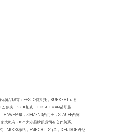
；
势品牌有：FESTO费斯托，BURKERT宝德，
FF巴鲁夫，SICK施克，HIRSCHMAN赫斯曼，
，HAWE哈威，SIEMENS西门子，STAUFF西德
欧洲国家大概有500个大小品牌跟我司有合作关系。
，MOOG穆格，FAIRCHILD仙童，DENISON丹尼
。