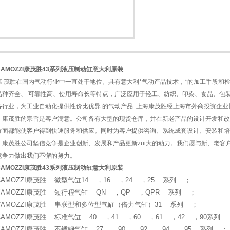
1
2
CAMOZZI康茂胜43系列液压制动缸意大利原装
康 茂胜在国内气动行业中一直处于地位。具有意大利*气动产品技术，*的加工手段和
品种齐全、 可靠性高、使用寿命长等特点，广泛应用于轻工、纺织、印染、食品、包
备行业，为工业自动化提供性价比优异 的气动产品. 上海康茂胜经上海市外商投资企业
康茂胜的宗旨是客户满意。公司备有大型的现货仓库，并在新老产品的设计开发和改
方面都能使客户得到快速服务和供应。同时为客户提供咨询、系统成套设计、安装和
康茂胜公司坚信竞争是企业创新、发展和产品更新zui大的动力。我们愿与新、老客
竞争力做出我们不懈的努力。
CAMOZZI康茂胜43系列液压制动缸意大利原装
CAMOZZI康茂胜 微型气缸14 ，16 ，24 ，25 系列 ；
CAMOZZI康茂胜 短行程气缸 QN ，QP ，QPR 系列 ；
CAMOZZI康茂胜 串联型和多位型气缸（倍力气缸）31 系列 ；
CAMOZZI康茂胜 标准气缸 40 ，41 ，60 ，61 ，42 ，90系列
CAMOZZI康茂胜 不锈钢气缸 27 ，90 ，92 ，94 ，95 系列 