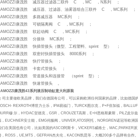
CAMOZZI康茂胜 减压器过滤器二联件 C ，MC ，N系列 ；
CAMOZZI康茂胜 减压器、过滤器、油雾器组合三联件 C ，MC系列 
CAMOZZI康茂胜 多路减压器 MC系列 ；
CAMOZZI康茂胜 可锁隔离阀 C ，MC系列 ；
CAMOZZI康茂胜 软起动阀 C ，MC系列 ；
CAMOZZI康茂胜 分接块 MC系列 ；
CAMOZZI康茂胜 快插管接头（微型、工程塑料、sprint 型） ；
CAMOZZI康茂胜 双密封快插管接头 8000系列 ；
CAMOZZI康茂胜 快拧管接头 ；
CAMOZZI康茂胜 卡套式管接头 ；
CAMOZZI康茂胜 管道接头和连接管 （sprint 型）；
CAMOZZI康茂胜 快速管接头 。
CAMOZZI康茂胜43系列液压制动缸意大利原装
公 司主要做欧美品牌，我们在德国有公司，可以采购欧洲任何国家的品牌，比如德国的优
BOSCH- REXROTH博世力士乐，IFM易福门，TURCK图尔克，P+F倍加福，BALLU
MURR穆 尔，HYDAC贺德克，GSR，CROUZET高斯，E+H恩格斯豪斯，PILZ皮尔兹
福，EUCHNER安士能，EMG伺服阀，UNIVER,ATOS阿托，NORGREN诺冠等
我们在美国也有公司，比如美国的ASCO阿斯卡，VICKERS威格士，MAC,PARKER派克
逊，ROSS，UE,MTS，GEFRAN杰夫伦，KACON凯昆等，大概200多个品牌有合作