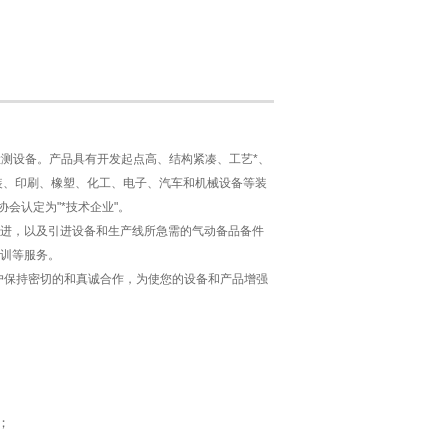
检测设备。产品具有开发起点高、结构紧凑、工艺*、
装、印刷、橡塑、化工、电子、汽车和机械设备等装
协会认定为"*技术企业"。
进，以及引进设备和生产线所急需的气动备品备件
培训等服务。
户保持密切的和真诚合作，为使您的设备和产品增强
 ；
；