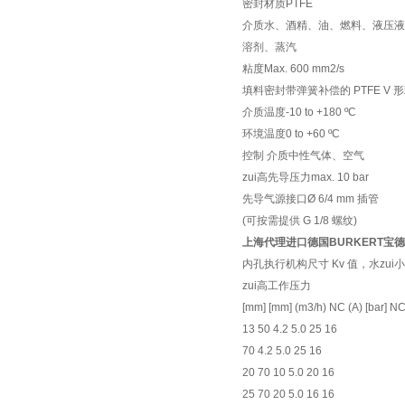
密封材质PTFE
介质水、酒精、油、燃料、液压
溶剂、蒸汽
粘度Max. 600 mm2/s
填料密封带弹簧补偿的 PTFE V 
介质温度-10 to +180 ºC
环境温度0 to +60 ºC
控制 介质中性气体、空气
zui高先导压力max. 10 bar
先导气源接口Ø 6/4 mm 插管
(可按需提供 G 1/8 螺纹)
上海代理进口德国BURKERT宝
内孔执行机构尺寸 Kv 值，水zui小先
zui高工作压力
[mm] [mm] (m3/h) NC (A) [bar] NC 
13 50 4.2 5.0 25 16
70 4.2 5.0 25 16
20 70 10 5.0 20 16
25 70 20 5.0 16 16