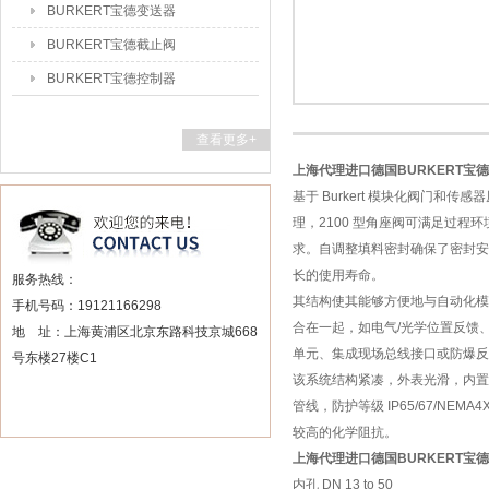
BURKERT宝德变送器
BURKERT宝德截止阀
BURKERT宝德控制器
查看更多+
上海代理进口德国BURKERT宝
基于 Burkert 模块化阀门和传感器
理，2100 型角座阀可满足过程
求。自调整填料密封确保了密封安
长的使用寿命。
服务热线：
其结构使其能够方便地与自动化模
手机号码：19121166298
合在一起，如电气/光学位置反馈
地 址：上海黄浦区北京东路科技京城668
单元、集成现场总线接口或防爆反
号东楼27楼C1
该系统结构紧凑，外表光滑，内置
管线，防护等级 IP65/67/NEMA
较高的化学阻抗。
上海代理进口德国BURKERT宝
内孔 DN 13 to 50