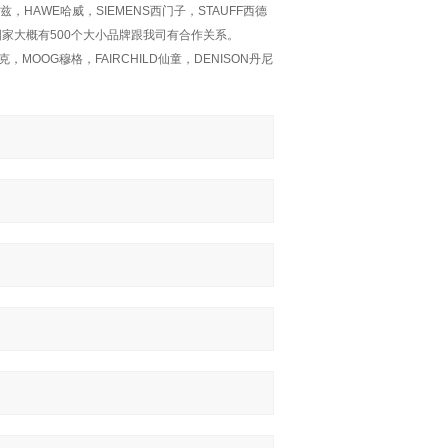
兹，HAWE哈威，SIEMENS西门子，STAUFF西德
欧洲国家大概有500个大小品牌跟我司有合作关系。
，MOOG穆格，FAIRCHILD仙童，DENISON丹尼
。