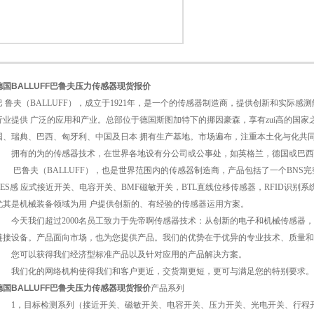
德国BALLUFF巴鲁夫压力传感器现货报价
1
2
巴 鲁夫（BALLUFF），成立于1921年，是一个的传感器制造商，提供创新和实际
行业提供 广泛的应用和产业。总部位于德国斯图加特下的挪因豪森，享有zui高的国
国、瑞典、巴西、匈牙利、中国及日本 拥有生产基地。市场遍布，注重本土化与化共
拥有的为的传感器技术，在世界各地设有分公司或公事处，如英格兰，德国或巴西
巴鲁夫（BALLUFF），也是世界范围内的传感器制造商，产品包括了一个BNS完
BES感 应式接近开关、电容开关、BMF磁敏开关，BTL直线位移传感器，RFID识
尤其是机械装备领域为用 户提供创新的、有经验的传感器运用方案。
今天我们超过2000名员工致力于先帝啊传感器技术：从创新的电子和机械传感器，旋
链接设备。产品面向市场，也为您提供产品。我们的优势在于优异的专业技术、质量和
您可以获得我们经济型标准产品以及针对应用的产品解决方案。
我们化的网络机构使得我们和客户更近，交货期更短，更可与满足您的特别要求
德国BALLUFF巴鲁夫压力传感器现货报价
产品系列
1，目标检测系列（接近开关、磁敏开关、电容开关、压力开关、光电开关、行程