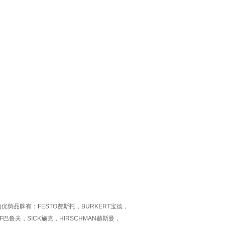
势品牌有：FESTO费斯托，BURKERT宝德，
FF巴鲁夫，SICK施克，HIRSCHMAN赫斯曼，