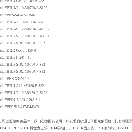
alluffBTL5-C10-M0100-B-S32
alluffBTL5-T110-M0700-B-S103
alluffBKS-S48-15-CP-02
alluffBTL5-T110-M1000-B-S103
alluffBTL5-S112-M0200-B-KA15
alluffBTL5-S112-M0200-B-KA10
alluffBTL5-S102-M0200-P-S32
alluffBTL2-GS10-0150-A
alluffBTL5-F-2814-1S
alluffBTL5-S102-M0700-P-S32
alluffBTL5-S102-M0300-P-S32
alluffBKS-S33M-10
alluffBTL5-A11-M0130-P-S32
alluffBTL5-T110-M0150-B-S103
alluffBES516-300-S 266-S 4
alluffBES 516-217-E4-E-03
公 司主要做欧美品牌，我们在德国有公司，可以采购欧洲任何国家的品牌，比如德国的优
BOSCH- REXROTH博世力士乐，IFM易福门，TURCK图尔克，P+F倍加福，BALLU