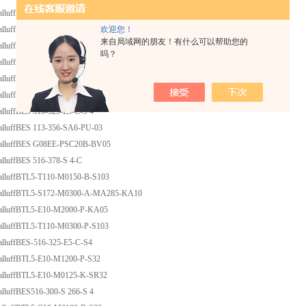
alluffBTL5-E17-M0450-P-S32
欢迎您！
alluffBOS 18M-PA-LD10-S4
来自局域网的朋友！有什么可以帮助您的
alluffBOS 18M-PA-1PD-E5-C-S 4
吗？
alluffBNS 819-B03-D10-46-11
alluffBTL5-E10-M0150-B-S 32
alluffBTL5-T110-M0200-B-S103
alluffBES 516-325-E5-C-S 4
alluffBES 113-356-SA6-PU-03
alluffBES G08EE-PSC20B-BV05
alluffBES 516-378-S 4-C
alluffBTL5-T110-M0150-B-S103
alluffBTL5-S172-M0300-A-MA285-KA10
alluffBTL5-E10-M2000-P-KA05
alluffBTL5-T110-M0300-P-S103
alluffBES-516-325-E5-C-S4
alluffBTL5-E10-M1200-P-S32
alluffBTL5-E10-M0125-K-SR32
alluffBES516-300-S 266-S 4