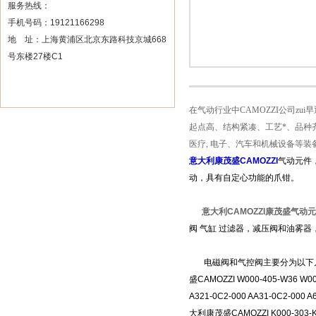
服务热线：
手机号码：19121166298
地 址：上海黄浦区北京东路科技京城668
号东楼27楼C1
在气动行业中CAMOZZI公司zui
起点高、结构紧凑、工艺*、品种
医疗, 电子、汽车和机械设备等
意大利康茂盛CAMOZZI
气动元件， 
动，具有自定心功能的爪钳。
意大利CAMOZZI康茂盛气动
阀 气缸 过滤器，减压阀和油雾
电磁阀和气控阀主要分为以下几个系
盛CAMOZZI W000-405-W3
A321-0C2-000 AA31-0C2-
大利康茂盛CAMOZZI K000-303-