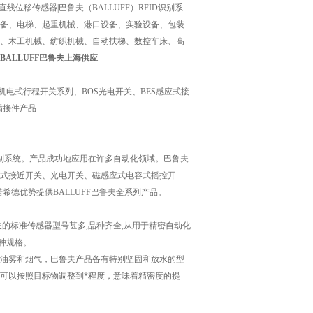
L直线位移传感器|巴鲁夫（BALLUFF）RFID识别系
备、电梯、起重机械、港口设备、实验设备、包装
、木工机械、纺织机械、自动扶梯、数控车床、高
BALLUFF巴鲁夫上海供应
式和机电式行程开关系列、BOS光电开关、BES感应式接
插接件产品
识别系统。产品成功地应用在许多自动化领域。巴鲁夫
感应式接近开关、光电开关、磁感应式电容式摇控开
诺希德优势提供BALLUFF巴鲁夫全系列产品。
鲁夫的标准传感器型号甚多,品种齐全,从用于精密自动化
各种规格。
穿透油雾和烟气，巴鲁夫产品备有特别坚固和放水的型
可以按照目标物调整到*程度，意味着精密度的提