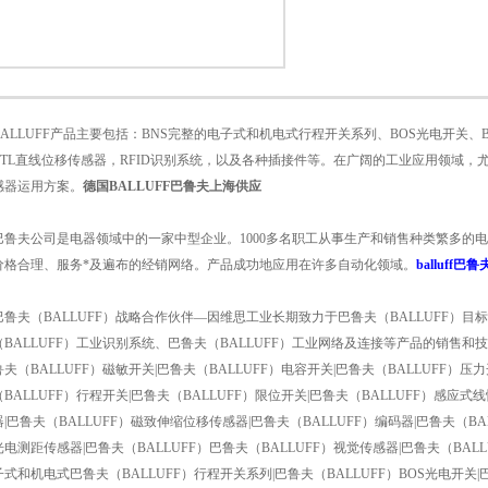
BALLUFF产品主要包括：BNS完整的电子式和机电式行程开关系列、BOS光电开关、
1
2
BTL直线位移传感器，RFID识别系统，以及各种插接件等。在广阔的工业应用领域
感器运用方案。
德国BALLUFF巴鲁夫上海供应
巴鲁夫公司是电器领域中的一家中型企业。1000多名职工从事生产和销售种类繁多的
价格合理、服务*及遍布的经销网络。产品成功地应用在许多自动化领域。
balluff巴鲁
巴鲁夫（BALLUFF）战略合作伙伴—因维思工业长期致力于巴鲁夫（BALLUFF）目
（BALLUFF）工业识别系统、巴鲁夫（BALLUFF）工业网络及连接等产品的销售和技
鲁夫（BALLUFF）磁敏开关|巴鲁夫（BALLUFF）电容开关|巴鲁夫（BALLUFF）压
（BALLUFF）行程开关|巴鲁夫（BALLUFF）限位开关|巴鲁夫（BALLUFF）感应
器|巴鲁夫（BALLUFF）磁致伸缩位移传感器|巴鲁夫（BALLUFF）编码器|巴鲁夫（BA
光电测距传感器|巴鲁夫（BALLUFF）巴鲁夫（BALLUFF）视觉传感器|巴鲁夫（BALL
子式和机电式巴鲁夫（BALLUFF）行程开关系列|巴鲁夫（BALLUFF）BOS光电开关|