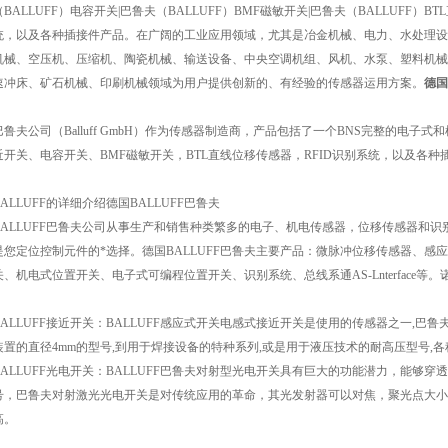
（BALLUFF）电容开关|巴鲁夫（BALLUFF）BMF磁敏开关|巴鲁夫（BALLUFF）BT
统，以及各种插接件产品。在广阔的工业应用领域，尤其是冶金机械、电力、水处理设
机械、空压机、压缩机、陶瓷机械、输送设备、中央空调机组、风机、水泵、塑料机械
速冲床、矿石机械、印刷机械领域为用户提供创新的、有经验的传感器运用方案。
德国
巴鲁夫公司（Balluff GmbH）作为传感器制造商，产品包括了一个BNS完整的电子
近开关、电容开关、BMF磁敏开关，BTL直线位移传感器，RFID识别系统，以及各种
BALLUFF的详细介绍德国BALLUFF巴鲁夫
BALLUFF巴鲁夫公司从事生产和销售种类繁多的电子、机电传感器，位移传感器和
是您定位控制元件的*选择。德国BALLUFF巴鲁夫主要产品：微脉冲位移传感器、
关、机电式位置开关、电子式可编程位置开关、识别系统、总线系通AS-Lnterface等。
BALLUFF接近开关：BALLUFF感应式开关电感式接近开关是使用的传感器之一,巴
装置的直径4mm的型号,到用于焊接设备的特种系列,或是用于液压技术的耐高压型号,
BALLUFF光电开关：BALLUFF巴鲁夫对射型光电开关具有巨大的功能潜力，能够
号，巴鲁夫对射激光光电开关是对传统应用的革命，其光发射器可以对焦，聚光点大小
高。