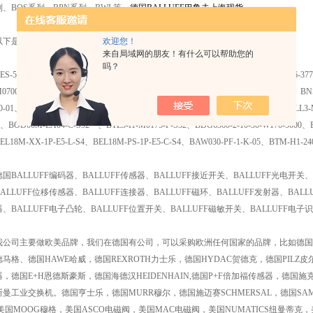
列、BOS系列、BPN系列、BWL等，
德国BALLUFF巴鲁夫上海现货
欢迎您！
以下是产品的部分型号：
来自局域网的朋友！有什么可以帮助您的
吗？
ES-516-542-B0-H、BCS-018PO1CS4、BDG6360-2-10-30-W170-2500-65、BES-516-377
0700-P-S32、BTL5-E10-M0500-PS32、BTL5-E10-M0350-P-S32、BTM-E1-101 、BNS1
0-01、BKS-S-32M-00、BTL5-E10-M500-K-K02、BES-516-300-S266-S4、BTL5-HLL3-
、BOD66M-LA04-C-S92 、BTL5-I1-M0175-P-S32、BDG6360-2-10-30-W170-5000、
EL18M-XX-1P-E5-L-S4、BEL18M-PS-1P-E5-C-S4、BAW030-PF-1-K-05、BTM-H1-24
德国BALLUFF编码器、BALLUFF传感器、BALLUFF接近开关、BALLUFF光电开关、
BALLUFF位移传感器、BALLUFF连接器、BALLUFF磁环、BALLUFF发射器、BALL
器、BALLUFF电子凸轮、BALLUFF位置开关、BALLUFF磁敏开关、BALLUFF电
我公司主要做欧美品牌，我们在德国有公司，可以采购欧洲任何国家的品牌，比如德国的优
德马格、德国HAWE哈威，德国REXROTH力士乐，德国HYDAC贺德克，德国PILZ皮
器，德国E+H恩德斯豪斯，德国海德汉HEIDENHAIN,德国P+F倍加福传感器，德国施克S
斯曼工业交换机。德国亨士乐，德国MURR穆尔，德国施迈赛SCHMERSAL，德国SA
美国MOOG穆格，美国ASCO电磁阀，美国MAC电磁阀，美国NUMATICS纽曼蒂克，美