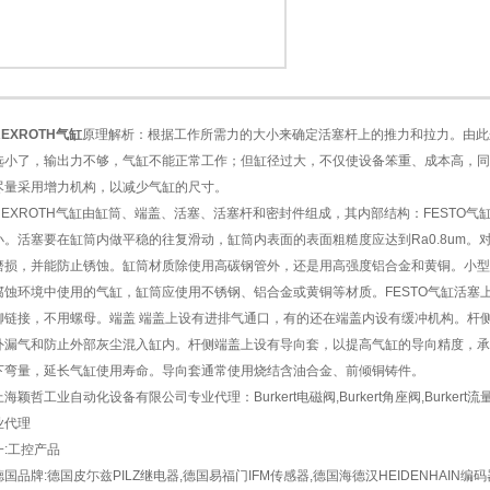
REXROTH气缸
原理解析：根据工作所需力的大小来确定活塞杆上的推力和拉力。由此
1
2
选小了，输出力不够，气缸不能正常工作；但缸径过大，不仅使设备笨重、成本高，同
尽量采用增力机构，以减少气缸的尺寸。
REXROTH气缸由缸筒、端盖、活塞、活塞杆和密封件组成，其内部结构：FESTO
小。活塞要在缸筒内做平稳的往复滑动，缸筒内表面的表面粗糙度应达到Ra0.8um
磨损，并能防止锈蚀。缸筒材质除使用高碳钢管外，还是用高强度铝合金和黄铜。小型
腐蚀环境中使用的气缸，缸筒应使用不锈钢、铝合金或黄铜等材质。FESTO气缸活塞
铆链接，不用螺母。端盖 端盖上设有进排气通口，有的还在端盖内设有缓冲机构。杆
外漏气和防止外部灰尘混入缸内。杆侧端盖上设有导向套，以提高气缸的导向精度，承
下弯量，延长气缸使用寿命。导向套通常使用烧结含油合金、前倾铜铸件。
上海颖哲工业自动化设备有限公司专业代理：Burkert电磁阀,Burkert角座阀,Burkert
业代理
一:工控产品
德国品牌:德国皮尓兹PILZ继电器,德国易福门IFM传感器,德国海德汉HEIDENHAIN编