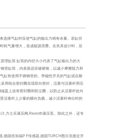
来选择气缸时应使气缸的输出力稍有余量。若缸径
时耗气量增大，造成能源浪费。在夹具设计时，应
气缸原理缸筒 缸筒的内径大小代表了气缸输出力的大
。对钢管缸筒，内表面还应镀硬铬，以减小摩擦阻力和
气缸有使用不锈钢管的。带磁性开关的气缸或在耐
上采用组合密封圈实现双向密封，活塞与活塞杆用压
侧端盖上设有密封圈和防尘圈，以防止从活塞杆处向
受活塞杆上少量的横向负载，减小活塞杆伸出时的
流量计,力士乐液压阀,Rexroth液压泵。除此之外，还专
码器,德国倍加福P F传感器,德国TURCH图尔克接近开