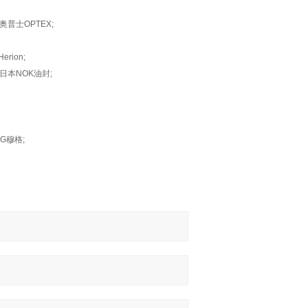
奥普士OPTEX;
ion;
日本NOK油封;
G穆格;